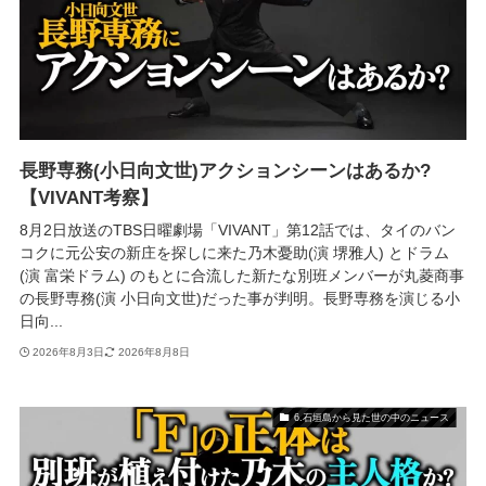
長野専務(小日向文世)アクションシーンはあるか?
【VIVANT考察】
8月2日放送のTBS日曜劇場「VIVANT」第12話では、タイのバン
コクに元公安の新庄を探しに来た乃木憂助(演 堺雅人) とドラム
(演 富栄ドラム) のもとに合流した新たな別班メンバーが丸菱商事
の長野専務(演 小日向文世)だった事が判明。長野専務を演じる小
日向...
2026年8月3日
2026年8月8日
6.石垣島から見た世の中のニュース