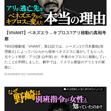
【VIVANT】ベネズエラ→キプロス?アリ移動の真相考
察
TBS日曜劇場「VIVANT」第12話では、シーズン1で乃木憂助(演
堺雅人) によってバルカから南米ベネズエラに逃がしてもらった
元テント幹部・アリ(演 山中崇) が、中東のキプロスに移動してい
たことが判明しました。劇中では、イスラム教徒のアリとその家
族に...
2026年8月7日
2026年8月8日
6.石垣島から見た世の中のニュース