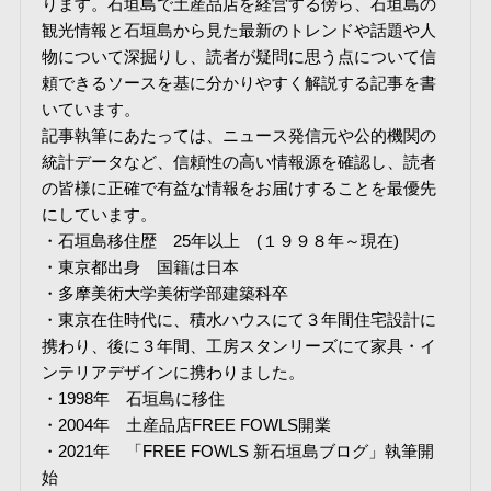
ります。石垣島で土産品店を経営する傍ら、石垣島の
観光情報と石垣島から見た最新のトレンドや話題や人
物について深掘りし、読者が疑問に思う点について信
頼できるソースを基に分かりやすく解説する記事を書
いています。
記事執筆にあたっては、ニュース発信元や公的機関の
統計データなど、信頼性の高い情報源を確認し、読者
の皆様に正確で有益な情報をお届けすることを最優先
にしています。
・石垣島移住歴 25年以上 (１９９８年～現在)
・東京都出身 国籍は日本
・多摩美術大学美術学部建築科卒
・東京在住時代に、積水ハウスにて３年間住宅設計に
携わり、後に３年間、工房スタンリーズにて家具・イ
ンテリアデザインに携わりました。
・1998年 石垣島に移住
・2004年 土産品店FREE FOWLS開業
・2021年 「FREE FOWLS 新石垣島ブログ」執筆開
始