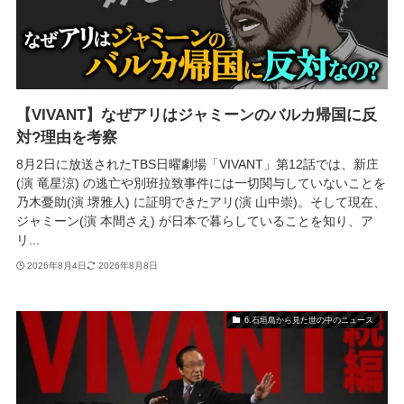
【VIVANT】なぜアリはジャミーンのバルカ帰国に反
対?理由を考察
8月2日に放送されたTBS日曜劇場「VIVANT」第12話では、新庄
(演 竜星涼) の逃亡や別班拉致事件には一切関与していないことを
乃木憂助(演 堺雅人) に証明できたアリ(演 山中崇)。そして現在、
ジャミーン(演 本間さえ) が日本で暮らしていることを知り、ア
リ...
2026年8月4日
2026年8月8日
6.石垣島から見た世の中のニュース