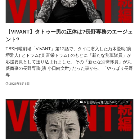
【VIVANT】タトゥー男の正体は?長野専務のエージェ
ント?
TBS日曜劇場「VIVANT」第12話で、タイに潜入した乃木憂助(演
堺雅人) とドラム(演 富栄ドラム) のもとに「新たな別班隊員」が
応援要員として送り込まれました。その「新たな別班隊員」が丸
菱商事の長野専務(演 小日向文世) だった事から、「やっぱり長野
専...
2026年8月8日
6.石垣島から見た世の中のニュース