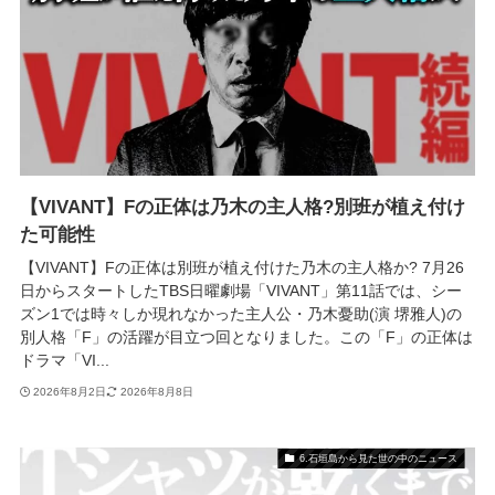
【VIVANT】Fの正体は乃木の主人格?別班が植え付け
た可能性
【VIVANT】Fの正体は別班が植え付けた乃木の主人格か? 7月26
日からスタートしたTBS日曜劇場「VIVANT」第11話では、シー
ズン1では時々しか現れなかった主人公・乃木憂助(演 堺雅人)の
別人格「F」の活躍が目立つ回となりました。この「F」の正体は
ドラマ「VI...
2026年8月2日
2026年8月8日
6.石垣島から見た世の中のニュース