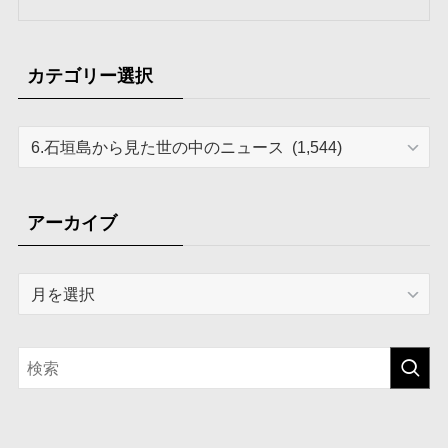
カテゴリー選択
カ
テ
ゴ
リ
アーカイブ
ー
選
ア
択
ー
カ
イ
ブ