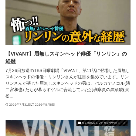
【VIVANT】眉無しスキンヘッド俳優「リンリン」の
経歴
7月26日放送のTBS日曜劇場「VIVANT」第11話に登場した眉無し
スキンヘッドの俳優・リンリンさんが注目を集めています。リン
リンさんが演じた眉無しスキンヘッドの男は、バルカでノコル(演
二宮和也) たちが暮らすゲルに合流していた別班隊員の黒須駿(演
松...
2026年7月31日
2026年8月8日
6.石垣島から見た世の中のニュース