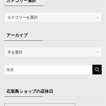
カテゴリー選択
カ
テ
ゴ
リ
アーカイブ
ー
選
ア
択
ー
カ
イ
ブ
石垣島ショップの店休日