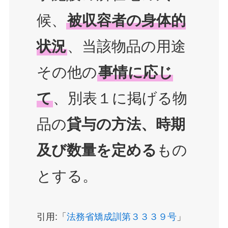
候、
被収容者の身体的
状況
、当該物品の用途
その他の
事情に応じ
て
、別表１に掲げる物
品の
貸与の方法、時期
及び数量を定める
もの
とする。
引用:「
法務省矯成訓第３３３９号
」