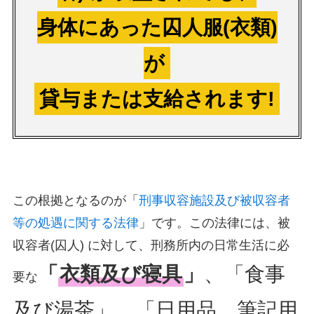
身体にあった囚人服(衣類)
が
貸与または支給されます!
この根拠となるのが「
刑事収容施設及び被収容者
等の処遇に関する法律
」です。この法律には、被
収容者(囚人) に対して、刑務所内の日常生活に必
「
衣類及び寝具
」
、「食事
要な
及び湯茶」、「日用品、筆記用