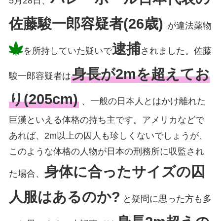
5月28日、
佐藤駿一郎容疑者(26歳)
が違法薬物
逮捕
を所持していた疑いで
されました。佐藤
身長が2mを超えてお
駿一郎容疑者は
り(205cm)
、一般の日本人とはかけ離れた
巨漢といえる体格の持ち主です。アメリカなどで
あれば、2m以上の囚人も珍しくないでしょうが、
このような体格の人物が日本の刑務所に収監され
身体に合ったサイズの囚
た場合、
人服はあるのか?
と疑問に思った方も多