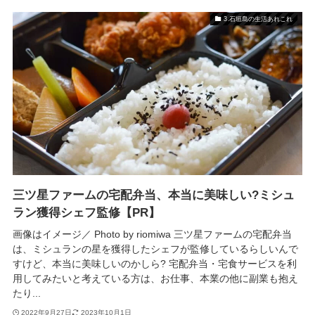
3.石垣島の生活あれこれ
三ツ星ファームの宅配弁当、本当に美味しい?ミシュ
ラン獲得シェフ監修【PR】
画像はイメージ／ Photo by riomiwa 三ツ星ファームの宅配弁当
は、ミシュランの星を獲得したシェフが監修しているらしいんで
すけど、本当に美味しいのかしら? 宅配弁当・宅食サービスを利
用してみたいと考えている方は、お仕事、本業の他に副業も抱え
たり...
2022年9月27日
2023年10月1日