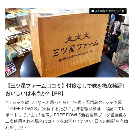
3.石垣島の生活あれこれ
【三ツ星ファーム口コミ】忖度なしで味を徹底検証!
おいしいは本当か?【PR】
＼Tシャツ欲しいな～と思ったら!／ 沖縄・石垣島のTシャツ屋
「FREE FOWLS」 実食するたびにお味を徹底検証、追記にてレ
ポートしています! 画像／FREE FOWLS新石垣島ブログ当画像を
二次使用される場合はコチラをお守りください 日々の時間を有効
利用したい...