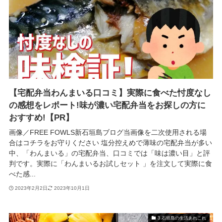
【宅配弁当わんまいる口コミ】実際に食べた忖度なし
の感想をレポート!味が濃い宅配弁当をお探しの方に
おすすめ!【PR】
画像／FREE FOWLS新石垣島ブログ当画像を二次使用される場
合はコチラをお守りください 塩分控えめで薄味の宅配弁当が多い
中、「わんまいる」の宅配弁当、口コミでは「味は濃い目」と評
判です。実際に「わんまいるお試しセット 」を注文して実際に食
べた感...
2023年2月2日
2023年10月1日
3.石垣島の生活あれこれ