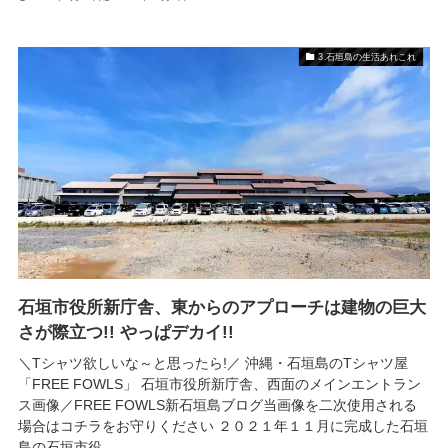
3.石垣島の生活あれこれ
石垣市役所新庁舎、東からのアプローチは建物の巨大
さが際立つ!! やっぱデカイ!!
＼Tシャツ欲しいな～と思ったら!／ 沖縄・石垣島のTシャツ屋
「FREE FOWLS」 石垣市役所新庁舎、西面のメインエントラン
ス画像／FREE FOWLS新石垣島ブログ当画像を二次使用される
場合はコチラをお守りください ２０２１年１１月に完成した石垣
島の石垣市役...