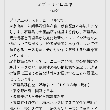
ミズトリヒロユキ
ブログ主
ブログ主のミズトリヒロユキです。
東京出身、沖縄県石垣島在住。移住歴は25年以上にな
ります。石垣島で土産品店を経営する傍ら、石垣島の
観光情報と石垣島から見た最新のトレンドや話題や人
物について深掘りし、読者が疑問に思う点について信
頼できるソースを基に分かりやすく解説する記事を書
いています。
記事執筆にあたっては、ニュース発信元や公的機関の
統計データなど、信頼性の高い情報源を確認し、読者
の皆様に正確で有益な情報をお届けすることを最優先
にしています。
・石垣島移住歴 25年以上 (１９９８年～現在)
・東京都出身 国籍は日本
・多摩美術大学美術学部建築科卒
・東京在住時代に、積水ハウスにて３年間住宅設計に
携わり、後に３年間、工房スタンリーズにて家具・イ