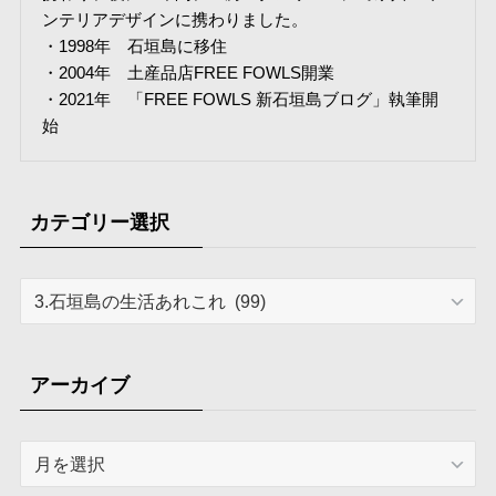
ンテリアデザインに携わりました。
・1998年 石垣島に移住
・2004年 土産品店FREE FOWLS開業
・2021年 「FREE FOWLS 新石垣島ブログ」執筆開
始
カテゴリー選択
カ
テ
ゴ
リ
アーカイブ
ー
選
ア
択
ー