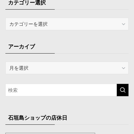
カテゴリー選択
カ
テ
ゴ
リ
アーカイブ
ー
選
ア
択
ー
カ
イ
ブ
石垣島ショップの店休日