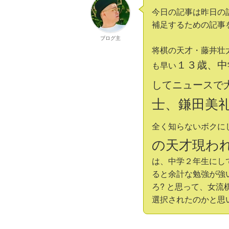
今日の記事は昨日の
補足するための記事
ブログ主
将棋の天才・藤井壮
１３歳、中
も早い
してニュースで
士、鎌田美
全く知らないボクに
の天才現われ
は、中学２年生にし
ると余計な勉強が強
ろ? と思って、女
選択されたのかと思