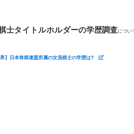
棋士タイトルホルダーの学歴調査
につい
棋界】日本将棋連盟所属の女流棋士の学歴は?