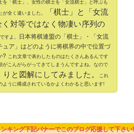
士を「棋士」、女性の棋士を「女流棋士」と呼ぶも
「棋士」と「女流
たが全く違いました。
全く対等ではなく物凄い序列の
日本将棋連盟の「棋士」・「女流
ですよ。
チュア」はどのように将棋界の中で位置づ
か?
これ文章で表わしたものはたくさんあるんです
頭がこんがらがってきてしまうんですよね。なので
くりと図解にしてみました。
これ
のように構成されているかよくわかると思います!
ンキング下記バナーでこのブログ応援して下さい!!!