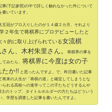
記事(下記参照)の中で詳しく触れなかった件について
を書いています。
太五冠がプロ入りしたのが１４歳２カ月、それより
学２年生で将棋界にプロデビューしたと
女流棋
大々的に取り上げられている
礼さん、木村朱里さん。
将棋界の事を
将棋界に今度は女の子
してみたら、
たか!!
と思ったんですよ。で、昨日書いた記事
て将来の人生が「将棋の道」と確定してしまうとな
いられる高校への進学ってこの子たちどうするんや
流棋士のトップ、タイトルホルダーの方たちはどういう
い、学歴を調査した記事を書いたんですよ。