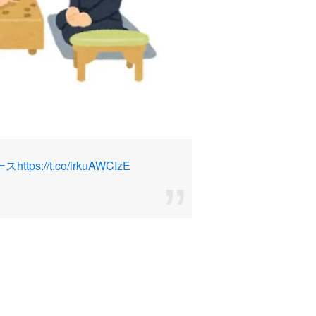
ース
https://t.co/lrkuAWCIzE