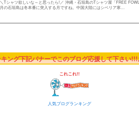
＼Tシャツ欲しいな～と思ったら!／ 沖縄・石垣島のTシャツ屋「FREE FOW
月の石垣島は冬本番に突入する月ですね。中国大陸にはシベリア寒…
キング下記バナーでこのブログ応援して下さい!!!お
これこれ!!
人気ブログランキング