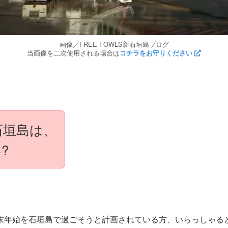
画像／FREE FOWLS新石垣島ブログ
当画像を二次使用される場合は
コチラをお守りください
石垣島は、
?
の年末年始を石垣島で過ごそうと計画されている方、いらっしゃる