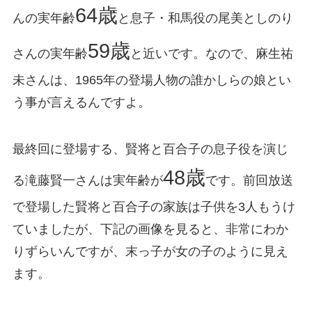
64歳
んの実年齢
と息子・和馬役の尾美としのり
59歳
さんの実年齢
と近いです。なので、麻生祐
未さんは、1965年の登場人物の誰かしらの娘とい
う事が言えるんですよ。
最終回に登場する、賢将と百合子の息子役を演じ
48歳
る滝藤賢一さんは実年齢が
です。前回放送
で登場した賢将と百合子の家族は子供を3人もうけ
ていましたが、下記の画像を見ると、非常にわか
りずらいんですが、末っ子が女の子のように見え
ます。