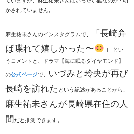
ていますが、麻生祐未さんはいったい誰なのか? 明
かされていません。
「長崎弁
麻生祐未さんのインスタグラムで、
ば喋れて嬉しかった〜
」
とい
うコメントと、ドラマ【海に眠るダイヤモンド】
いづみと玲央が再び
の
公式ページ
で、
長崎を訪れた
という記述があることから、
麻生祐未さんが長崎県在住の人
間
だと推測できます。