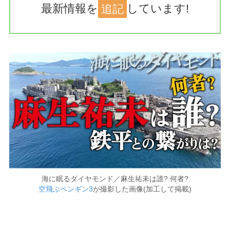
最新情報を
追記
しています!
海に眠るダイヤモンド／麻生祐未は誰? 何者?
空飛ぶペンギン3
が撮影した画像(加工して掲載)