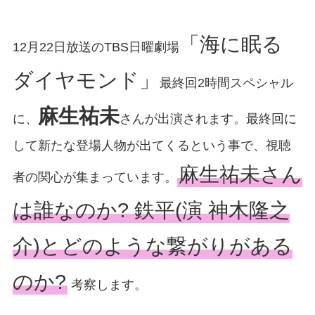
「海に眠る
12月22日放送のTBS日曜劇場
ダイヤモンド」
最終回2時間スペシャル
麻生祐未
に、
さんが出演されます。最終回に
して新たな登場人物が出てくるという事で、視聴
麻生祐未さん
者の関心が集まっています。
は誰なのか? 鉄平(演 神木隆之
介)とどのような繋がりがある
のか?
考察します。