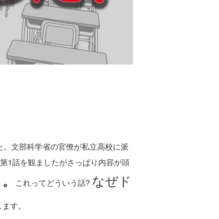
た。文部科学省の官僚が私立高校に派
第1話を観ましたがさっぱり内容が頭
。。
なぜド
これってどういう話?
します。