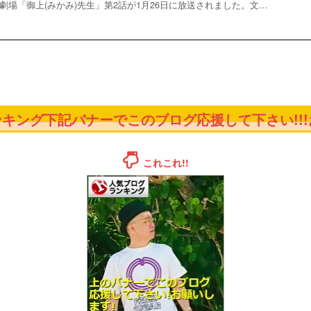
劇場「御上(みかみ)先生」第2話が1月26日に放送されました。文…
キング下記バナーでこのブログ応援して下さい!!!お
これこれ!!