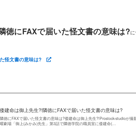
隣徳にFAXで届いた怪文書の意味は?
に
届いた怪文書の意味は?
倭建命は御上先生?!隣徳にFAXで届いた怪文書の意味は?
隣徳にFAXで届いた怪文書の意味は?倭建命は御上先生?!Prostock-studioが
曜劇場「御上(みかみ)先生」第3話で隣徳学院の職員室に倭建命(…