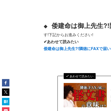
倭建命は御上先生?!
◆
す!下記からお進みください!
✔あわせて読みたい
倭建命は御上先生?!隣徳にFAXで
あわせて読みたい