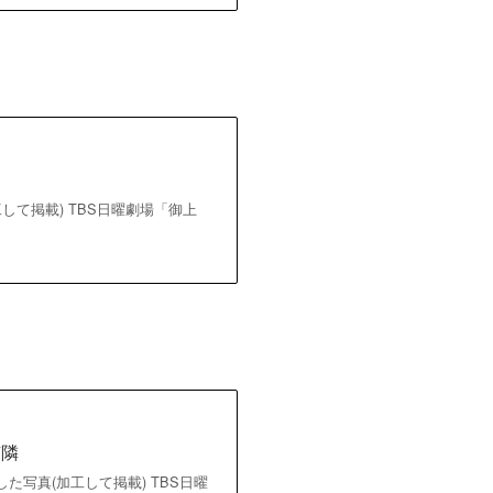
?
して掲載) TBS日曜劇場「御上
有隣
撮影した写真(加工して掲載) TBS日曜