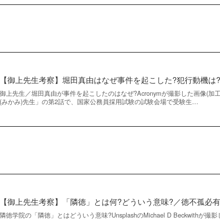
【御上先生考察】堀田真由はなぜ事件を起こした?犯行動機は
御上先生／堀田真由が事件を起こしたのはなぜ?Acronymが撮影した画像(加工
(みかみ)先生」の第2話で、国家公務員採用試験の試験会場で受験生…
【御上先生考察】「隣徳」とは何?どういう意味?／徳不孤必
隣徳学院の「隣徳」とはどういう意味?UnsplashのMichael D Beckwithが