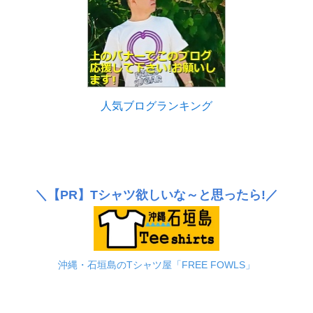
人気ブログランキング
＼
【PR】
Tシャツ欲しいな～と思ったら!／
沖縄・石垣島のTシャツ屋「FREE FOWLS」