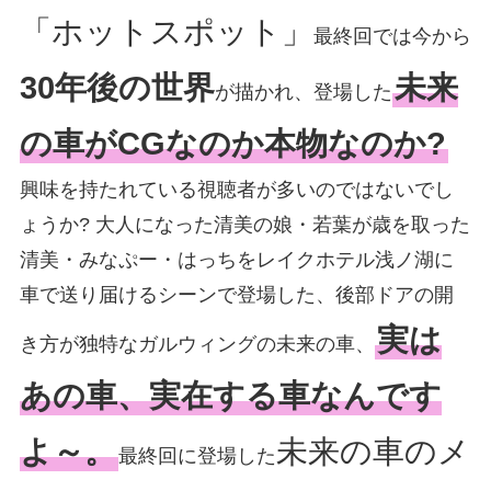
「ホットスポット」
最終回では今から
30年後の世界
未来
が描かれ、登場した
の車がCGなのか本物なのか?
興味を持たれている視聴者が多いのではないでし
ょうか? 大人になった清美の娘・若葉が歳を取った
清美・みなぷー・はっちをレイクホテル浅ノ湖に
車で送り届けるシーンで登場した、後部ドアの開
実は
き方が独特なガルウィングの未来の車、
あの車、実在する車なんです
よ～。
未来の車のメ
最終回に登場した