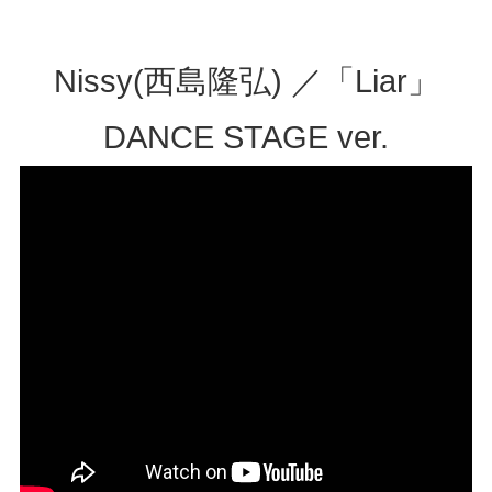
Nissy(⻄島隆弘) ／「Liar」
DANCE STAGE ver.