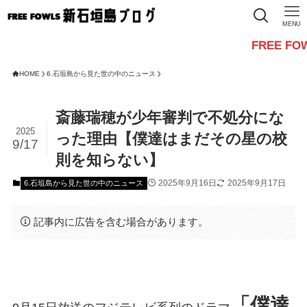
MENU
FREE FOWLSからの
HOME
6.石垣島から見た世の中のニュース
斎藤瑞穂が少年審判で不処分にな
2025
った理由【僕達はまだその星の校
9/17
則を知らない】
2025年9月16日
2025年9月17日
6.石垣島から見た世の中のニュース
記事内に広告を含む場合があります。
「僕達