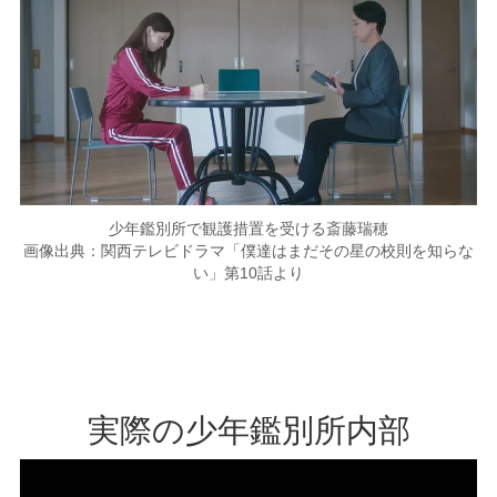
少年鑑別所で観護措置を受ける斎藤瑞穂
画像出典：関西テレビドラマ「僕達はまだその星の校則を知らな
い」第10話より
実際の少年鑑別所内部