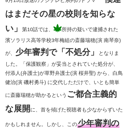
9月15日放送のフジテレビ系列のドラマ
はまだその星の校則を知らな
い」
第10話では、
所持の疑いで逮捕された
濱ソラリス高等学校3年梅組の斎藤瑞穂(演 南琴奈)
少年審判で「不処分」
が、
となりま
した。「保護観察」が妥当とされていた処分が、
付添人(弁護士)が草野弁護士(演 桜井聖) から、白鳥
健治(演 磯村勇斗) に交代しただけで、いとも簡単
ご都合主義的
に斎藤瑞穂が助かるという
な展開
に、首を傾げた視聴者も少なからずいた
少年審判の
かもしれません。しかし、この