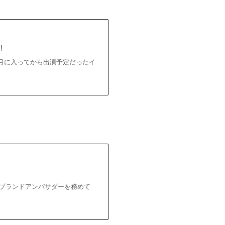
!
9月に入ってから出演予定だったイ
んはブランドアンバサダーを務めて