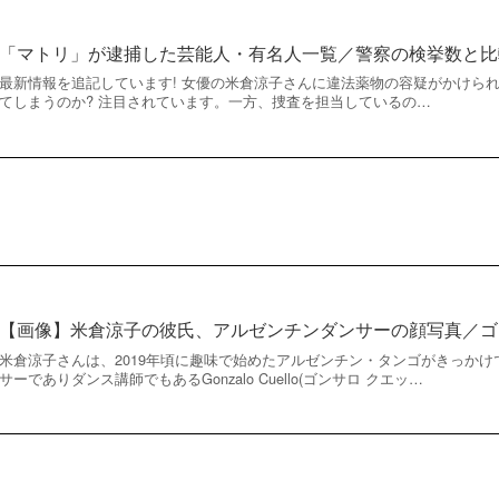
「マトリ」が逮捕した芸能人・有名人一覧／警察の検挙数と比
最新情報を追記しています! 女優の米倉涼子さんに違法薬物の容疑がかけら
てしまうのか? 注目されています。一方、捜査を担当しているの…
【画像】米倉涼子の彼氏、アルゼンチンダンサーの顔写真／ゴ
米倉涼子さんは、2019年頃に趣味で始めたアルゼンチン・タンゴがきっか
サーでありダンス講師でもあるGonzalo Cuello(ゴンサロ クエッ…