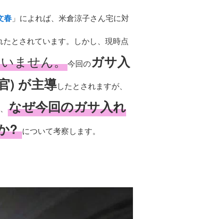
文春
」によれば、米倉涼子さん宅に対
れたとされています。しかし、現時点
ていません。
ガサ入
今回の
) が主導
したとされますが、
なぜ今回のガサ入れ
、
か?
について考察します。