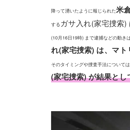
米
降って湧いたように報じられた
ガサ入れ(家宅捜索)
する
(10月16日19時) まで逮捕などの動
れ(家宅捜索) は、マ
そのタイミングや捜査手法については
(家宅捜索) が結果と