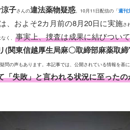
倉涼子
違法薬物疑惑
さんの
。10月11日配信の「
週刊
 は、およそ2カ月前の8月20日に実施
さ
事実上、捜査は成果に結びつい
きはなく、
トリ(関東信越厚生局麻〇取締部麻薬取締官
疑問の声もあります。本記事では、公開されている情報を基に
して「失敗」と言われる状況に至ったの