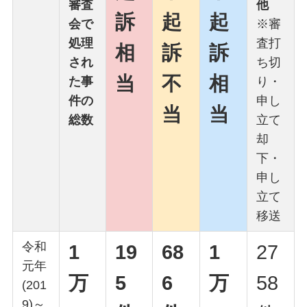
審査
他
訴
起
起
会で
※審
処理
査打
相
訴
訴
され
ち切
当
不
相
た事
り・
件の
申し
当
当
総数
立て
却
下・
申し
立て
移送
令和
1
19
68
1
27
元年
万
5
6
万
58
(201
9)～