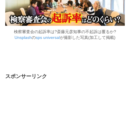
検察審査会の起訴率は?斎藤元彦知事の不起訴は覆るか?
Unsplash
の
sps universal
が撮影した写真(加工して掲載)
スポンサーリンク