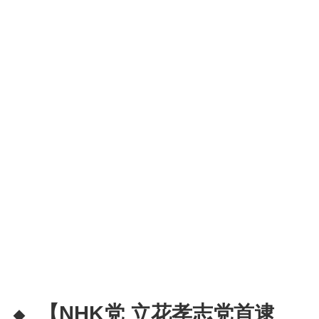
【NHK党 立花孝志党首逮
◆