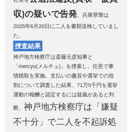
収)の疑いで告発
。兵庫県警は
2025年6月20日に二人を書類送検していまし
た。
捜査結果
神戸地方検察庁は斎藤元彦知事と
「mercyu(メルチュ)」を捜索し、任意で事
情聴取を実施。支払いの趣旨や選挙での役
割について調査した結果、71万5千円を選挙
運動の報酬と認定するには疑義があると判
神戸地方検察庁は「嫌疑
断。
不十分」で二人を不起訴処