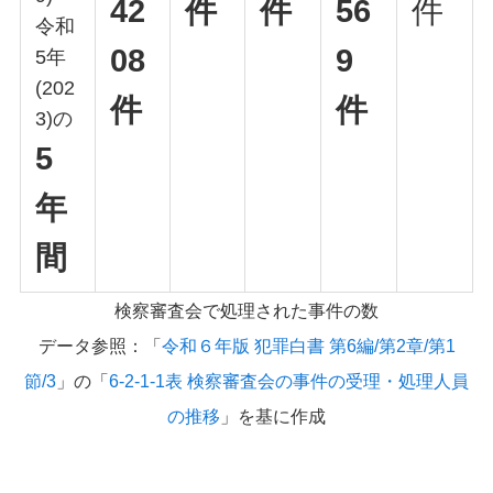
42
件
件
56
件
令和
08
9
5年
(202
件
件
3)の
5
年
間
検察審査会で処理された事件の数
データ参照：「
令和６年版 犯罪白書 第6編/第2章/第1
節/3
」の「
6-2-1-1表 検察審査会の事件の受理・処理人員
の推移
」を基に作成