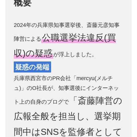
概要
2024年の兵庫県知事選挙後、斎藤元彦知事
公職選挙法違反(買
陣営による
収)の疑惑
が浮上しました。
疑惑の発端
兵庫県西宮市のPR会社「mercyu(メルチ
ュ)」のO社長が、知事選後にインターネッ
「斎藤陣営の
ト上の自身のブログで
広報全般を担当し、選挙期
間中はSNSを監修者として