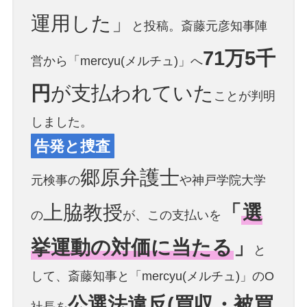
運用した」
と投稿。斎藤元彦知事陣
71万5千
営から「mercyu(メルチュ)」へ
円
が支払われていた
ことが判明
しました。
告発と捜査
郷原弁護士
元検事の
や神戸学院大学
上脇教授
「
選
の
が、この支払いを
挙運動の対価に当たる
」
と
して、斎藤知事と「mercyu(メルチュ)」のO
公選法違反(買収・被買
社長を