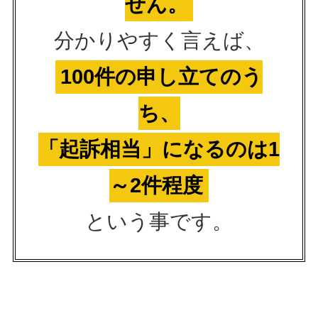
せん。
分かりやすく言えば、
100件の申し立てのう
ち、
「起訴相当」になるのは1
～2件程度
という事です。