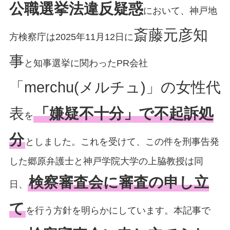
公職選挙法違反疑惑
において、神戸地
斎藤元彦知
方検察庁は2025年11月12日に
事
と知事選挙に関わったPR会社
「merchu(メルチュ)」の女性代
表
「嫌疑不十分」で不起訴処
を
分
としました。これを受けて、この件を刑事告発
した郷原弁護士と神戸学院大学の上脇教授は同
検察審査会に審査の申し立
日、
て
を行う方針を明らかにしています。本記事で