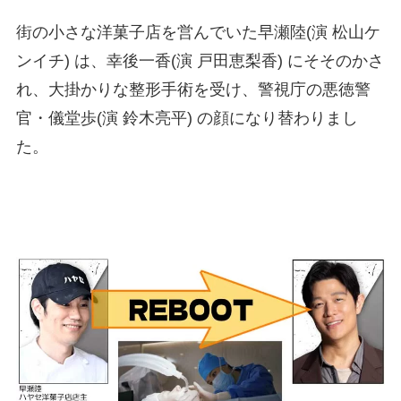
街の小さな洋菓子店を営んでいた早瀬陸(演 松山ケ
ンイチ) は、幸後一香(演 戸田恵梨香) にそそのかさ
れ、大掛かりな整形手術を受け、警視庁の悪徳警
官・儀堂歩(演 鈴木亮平) の顔になり替わりまし
た。