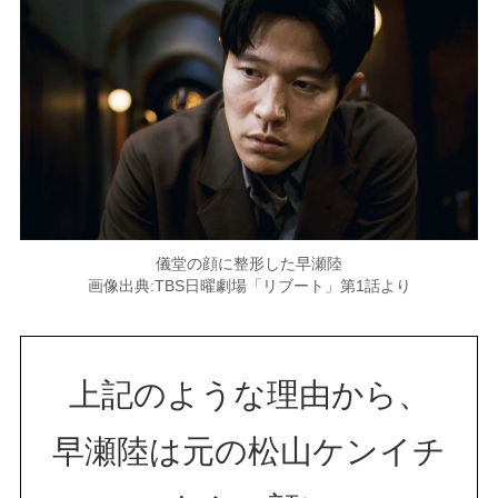
儀堂の顔に整形した早瀬陸
画像出典:TBS日曜劇場「リブート」第1話より
上記のような理由から、
早瀬陸は元の松山ケンイチ