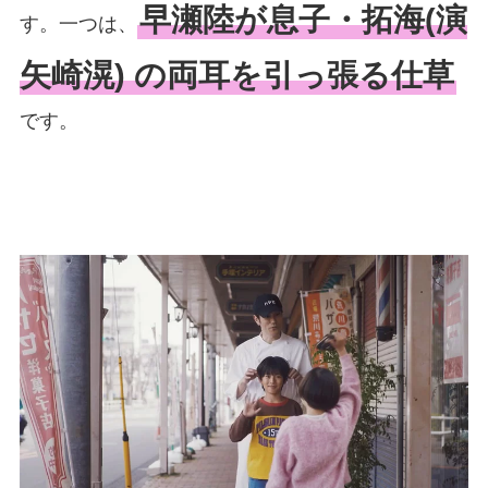
早瀬陸が息子・拓海(演
す。一つは、
矢崎滉) の両耳を引っ張る仕草
です。