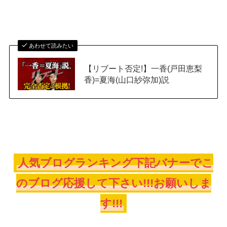
あわせて読みたい
【リブート否定!】一香(戸田恵梨
香)=夏海(山口紗弥加)説
人気ブログランキング下記バナーでこ
のブログ応援して下さい!!!お願いしま
す!!!