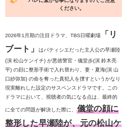
バレに繋がる事になりますのでご注意
ください。
「リ
2026年1月期の注目ドラマ、TBS日曜劇場
ブート」
はパティシエだった主人公の早瀬陸
(演 松山ケンイチ) が悪徳警官・儀堂歩(演 鈴木亮
平) の顔に整形手術で入れ替わり、妻・夏海(演 山
口紗弥加) の命を奪った真犯人を捜すというかなり
現実離れした設定のサスペンスドラマです。この
ドラマにおいて、視聴者の気になる点は、最終的
儀堂の顔に
に全ての問題が解決した際に、
整形した早瀬陸が、元の松山ケ