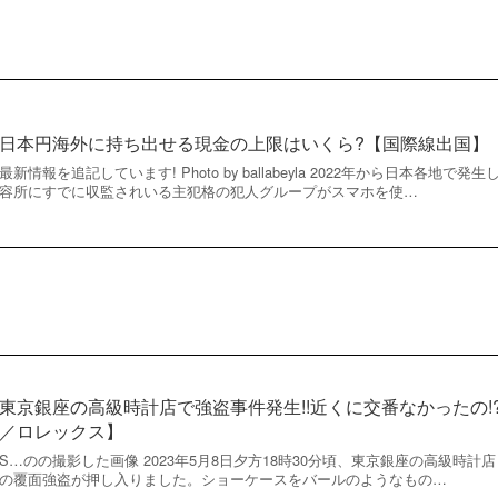
日本円海外に持ち出せる現金の上限はいくら?【国際線出国】
最新情報を追記しています! Photo by ballabeyla 2022年から日本各
容所にすでに収監されいる主犯格の犯人グループがスマホを使…
東京銀座の高級時計店で強盗事件発生!!近くに交番なかったの
／ロレックス】
S…のの撮影した画像 2023年5月8日夕方18時30分頃、東京銀座の高級時
の覆面強盗が押し入りました。ショーケースをバールのようなもの…