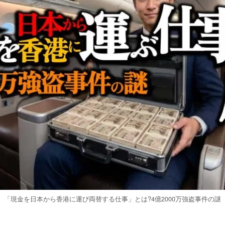
「現金を日本から香港に運び両替する仕事」とは?4億2000万強盗事件の謎