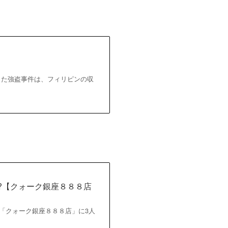
地で発生した強盗事件は、フィリピンの収
!?【クォーク銀座８８８店
計店「クォーク銀座８８８店」に3人