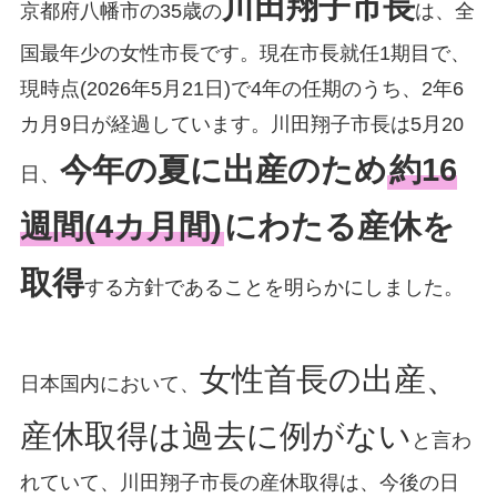
川田翔子市長
京都府八幡市の35歳の
は、全
国最年少の女性市長です。現在市長就任1期目で、
現時点(2026年5月21日)で4年の任期のうち、2年6
カ月9日が経過しています。川田翔子市長は5月20
今年の夏に出産のため
約16
日、
週間(4カ月間)
にわたる産休を
取得
する方針であることを明らかにしました。
女性首長の出産、
日本国内において、
産休取得は過去に例がない
と言わ
れていて、川田翔子市長の産休取得は、今後の日