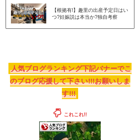
【根拠有!】趣里の出産予定日はい
つ?妊娠説は本当か?独自考察
人気ブログランキング下記バナーでこ
のブログ応援して下さい!!!お願いしま
す!!!
これこれ!!