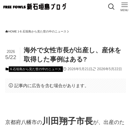
MENU
FREE 
HOME
6.石垣島から見た世の中のニュース
海外で女性市長が出産し、産休を
2026
5/22
取得した事例はある?
2026年5月21日
2026年5月22日
6.石垣島から見た世の中のニュース
記事内に広告を含む場合があります。
川田翔子市長
京都府八幡市の
が、出産のた