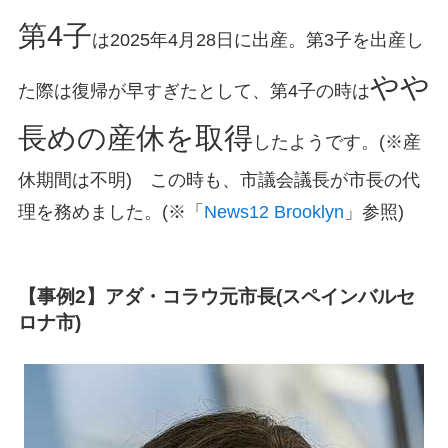
第4子
は2025年4月28日に出産。第3子を出産し
やや
た際は復帰が早すぎたとして、第4子の時は
長めの産休を取得
したようです。(※産
休期間は不明) この時も、市議会議長が市長の代
理を務めました。(※「
News12 Brooklyn
」参照)
【事例2】アダ・コラウ元市長(スペインバルセ
ロナ市)