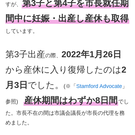
第3子と第4子を市長就任期
すが、
間中に妊娠・出産し産休も取得
しています。
第3子出産
2022年1月26日
の際、
から産休に入り復帰したのは
2
月3日
でした。
(※「
Stamford Advocate
」
産休期間はわずか8日間
参照)
でし
た。市長不在の間は市議会議長が市長の代理を務
めました。