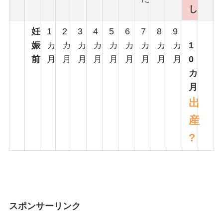
し
妊
1
2
3
4
5
6
7
8
9
娠
カ
カ
カ
カ
カ
カ
カ
カ
カ
1
前
月
月
月
月
月
月
月
月
月
0
カ
月
出
産
?
スポンサーリンク