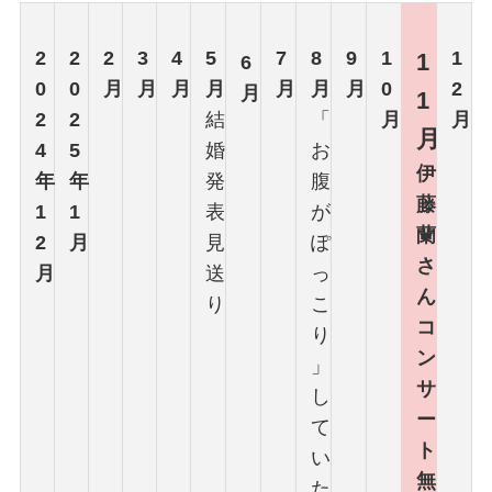
2
2
2
3
4
5
7
8
9
1
1
1
6
0
0
月
月
月
月
月
月
月
0
2
月
1
2
2
結
「
月
月
月
4
5
婚
お
伊
年
年
発
腹
藤
1
1
表
が
蘭
2
月
見
ぽ
さ
月
送
っ
ん
り
こ
コ
り
ン
」
サ
し
ー
て
ト
い
無
た