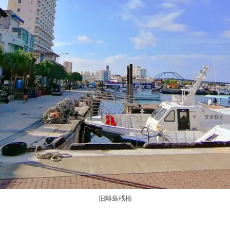
旧離島桟橋