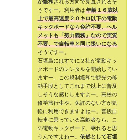
が緩和
される方向で見直されるそ
うですー。利用者は
年齢１６歳以
上で最高速度２０キロ以下の電動
キックボードなら免許不要、ヘル
メットも「努力義務」なので実質
不要、で自転車と同じ扱いになる
そうですー。
石垣島にはすでに２社が電動キッ
クボードのレンタルを開始してい
ますー。この規制緩和で観光の移
動手段としてこれまで以上に普及
しそうな感じしますよー。高校の
修学旅行生や、免許のない方が気
軽に利用できますよねー。普段自
転車に乗っている高齢者なら、こ
の電動キックボード、乗れると思
うんですよねー。
依然として石垣