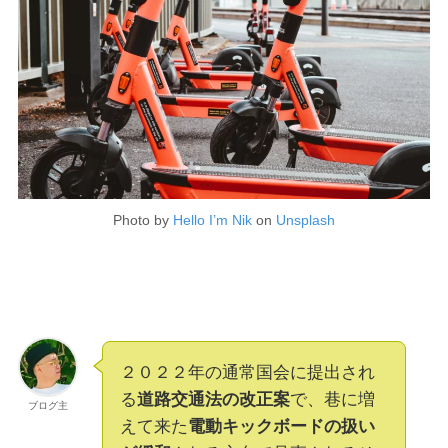
Photo by
Hello I’m Nik
on
Unsplash
２０２２年の通常国会に提出され
る
道路交通法の改正案
で、巷に増
ブログ主
えて来た
電動キックボードの扱い