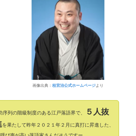
画像出典：
より
桂宮治公式ホームページ
５人抜
功序列の階級制度のある江戸落語界で、
進
を果たして昨年２０２１年２月に真打に昇進した、
の呼び声が高い落語家さんだそうですー。