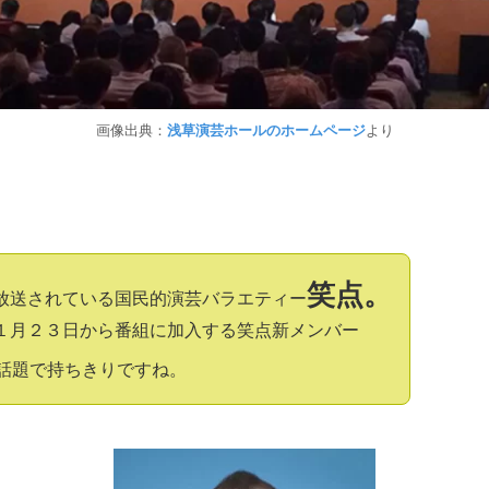
画像出典：
より
浅草演芸ホールのホームページ
笑点。
放送されている国民的演芸バラエティー
１月２３日から番組に加入する笑点新メンバー
話題で持ちきりですね。