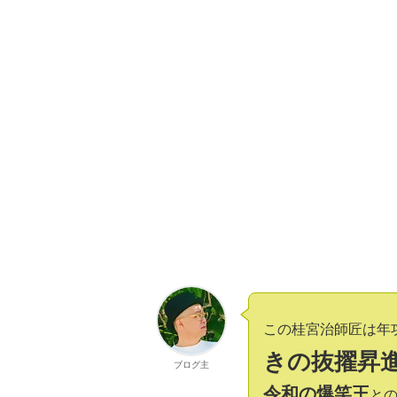
この桂宮治師匠は年
きの抜擢昇
ブログ主
令和の爆笑王
と