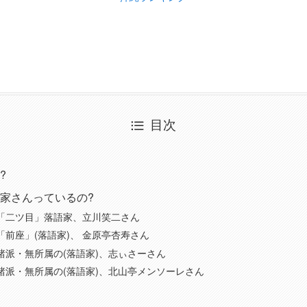
目次
?
家さんっているの?
「二ツ目」落語家、立川笑二さん
「前座」(落語家)、 金原亭杏寿さん
諸派・無所属の(落語家)、志ぃさーさん
諸派・無所属の(落語家)、北山亭メンソーレさん