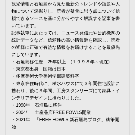
観光情報と石垣島から見た最新のトレンドや話題や人
物について深掘りし、読者が疑問に思う点について信
頼できるソースを基に分かりやすく解説する記事を書
いています。
記事執筆にあたっては、ニュース発信元や公的機関の
統計データなど、信頼性の高い情報源を確認し、読者
の皆様に正確で有益な情報をお届けすることを最優先
にしています。
・石垣島移住歴 25年以上 (１９９８年～現在)
・東京都出身 国籍は日本
・多摩美術大学美術学部建築科卒
・東京在住時代に、積水ハウスにて３年間住宅設計に
携わり、後に３年間、工房スタンリーズにて家具・イ
ンテリアデザインに携わりました。
・1998年 石垣島に移住
・2004年 土産品店FREE FOWLS開業
・2021年 「FREE FOWLS 新石垣島ブログ」執筆開
始