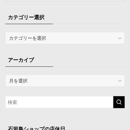
カテゴリー選択
カ
テ
ゴ
リ
アーカイブ
ー
選
ア
択
ー
カ
イ
ブ
石垣島ショップの店休日