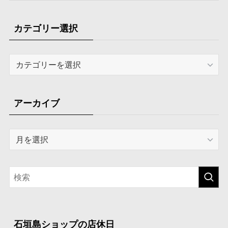
カテゴリー選択
カ
テ
ゴ
リ
アーカイブ
ー
選
ア
択
ー
カ
イ
ブ
石垣島ショップの店休日