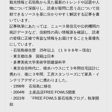
観光情報と石垣島から見た最新のトレンドや話題や人
物について深掘りし、読者が疑問に思う点について信
頼できるソースを基に分かりやすく解説する記事を書
いています。
記事執筆にあたっては、ニュース発信元や公的機関の
統計データなど、信頼性の高い情報源を確認し、読者
の皆様に正確で有益な情報をお届けすることを最優先
にしています。
・石垣島移住歴 25年以上 (１９９８年～現在)
・東京都出身 国籍は日本
・多摩美術大学美術学部建築科卒
・東京在住時代に、積水ハウスにて３年間住宅設計に
携わり、後に３年間、工房スタンリーズにて家具・イ
ンテリアデザインに携わりました。
・1998年 石垣島に移住
・2004年 土産品店FREE FOWLS開業
・2021年 「FREE FOWLS 新石垣島ブログ」執筆開
始