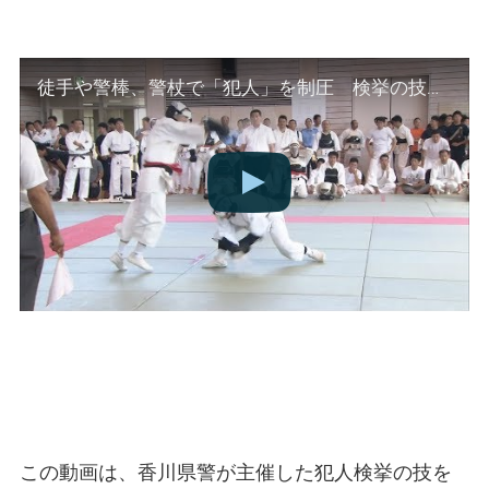
徒手や警棒、警杖で「犯人」を制圧 検挙の技を競う逮捕術大会 香川県警
この動画は、香川県警が主催した犯人検挙の技を