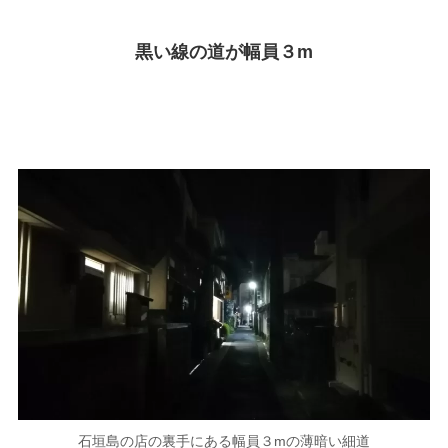
黒い線の道が幅員３m
石垣島の店の裏手にある幅員３mの薄暗い細道