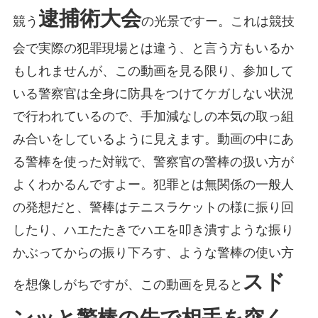
逮捕術大会
競う
の光景ですー。これは競技
会で実際の犯罪現場とは違う、と言う方もいるか
もしれませんが、この動画を見る限り、参加して
いる警察官は全身に防具をつけてケガしない状況
で行われているので、手加減なしの本気の取っ組
み合いをしているように見えます。動画の中にあ
る警棒を使った対戦で、警察官の警棒の扱い方が
よくわかるんですよー。犯罪とは無関係の一般人
の発想だと、警棒はテニスラケットの様に振り回
したり、ハエたたきでハエを叩き潰すような振り
かぶってからの振り下ろす、ような警棒の使い方
スド
を想像しがちですが、この動画を見ると
ンッと警棒の先で相手を突く