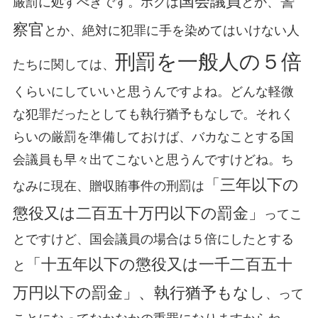
国会議員
警
厳罰に処すべきです。ボクは
とか、
察官
とか、絶対に犯罪に手を染めてはいけない人
刑罰を一般人の５倍
たちに関しては、
くらいにしていいと思うんですよね。どんな軽微
な犯罪だったとしても執行猶予もなしで。それく
らいの厳罰を準備しておけば、バカなことする国
会議員も早々出てこないと思うんですけどね。ち
「三年以下の
なみに現在、贈収賄事件の刑罰は
懲役又は二百五十万円以下の罰金」
ってこ
とですけど、国会議員の場合は５倍にしたとする
「十五年以下の懲役又は一千二百五十
と
万円以下の罰金」、執行猶予もなし
、って