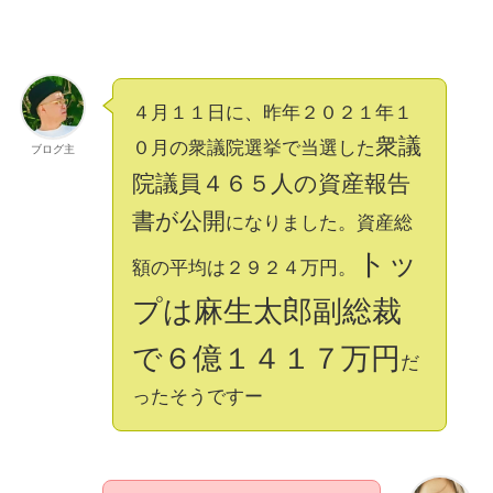
４月１１日に、昨年２０２１年１
衆議
０月の衆議院選挙で当選した
ブログ主
院議員４６５人の資産報告
書が公開
になりました。資産総
トッ
額の平均は２９２４万円。
プは麻生太郎副総裁
で６億１４１７万円
だ
ったそうですー