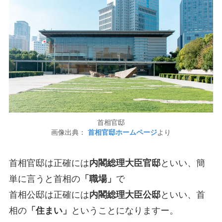
首相官邸
画像出典：
首相官邸ホームページ
より
首相官邸は正確には
内閣総理大臣官邸
といい、簡
単に言うと首相の
「職場」
で
首相公邸は正確には
内閣総理大臣公邸
といい、首
相の
「住まい」
ということになりますー。