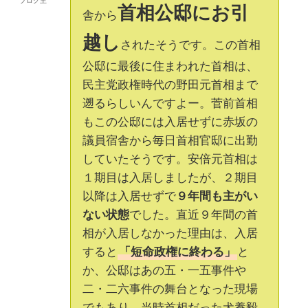
ブログ主
首相公邸にお引
舎から
越し
されたそうです。この首相
公邸に最後に住まわれた首相は、
民主党政権時代の野田元首相まで
遡るらしいんですよー。菅前首相
もこの公邸には入居せずに赤坂の
議員宿舎から毎日首相官邸に出勤
していたそうです。安倍元首相は
１期目は入居しましたが、２期目
以降は入居せずで
９年間も主がい
ない状態
でした。直近９年間の首
相が入居しなかった理由は、入居
すると
「短命政権に終わる」
と
か、公邸はあの五・一五事件や
二・二六事件の舞台となった現場
でもあり、当時首相だった犬養毅