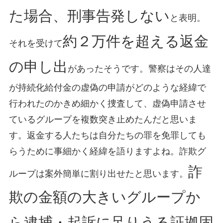
た場合、刑事告発しない
と表明。
約２万件を超える返金
それを受けて
の申し出
があったそうです。警察はその人達
が持続化給付金の虚偽の申請がどのような経緯で
行われたのかきめ細かく捜査して、虚偽申請させ
ているグループを複数突き止めたんだと思いま
す。返金する人たちは自分たちの罪を免罪しても
らうために事細かく経緯を語りますよね。詐欺グ
詐
ループは案外簡単に割り出せたと思います。
欺の金額の大きいグループか
ら逮捕・起訴に足りうる証拠固