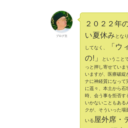
２０２２年
い夏休み
とな
ブログ主
「ウ
してなく、
の!」
ということ
っと押し寄せていま
いますが、医療破綻
ナに神経質になって
に遥々、本土から石
時、会う事を拒否す
いかないこともある
クが、そういった場
屋外席・テ
いる