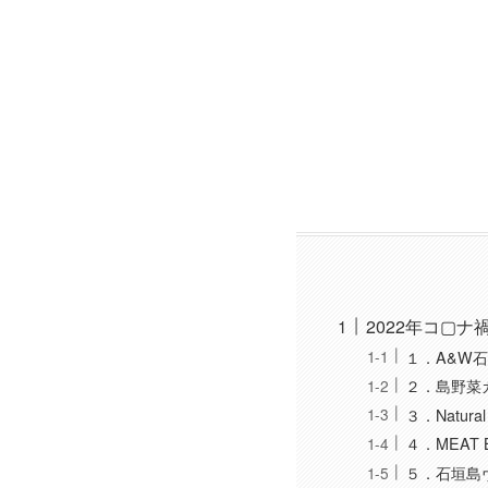
2022年コ▢
１．A&W
２．島野菜カフ
３．Natural
４．MEAT B
５．石垣島