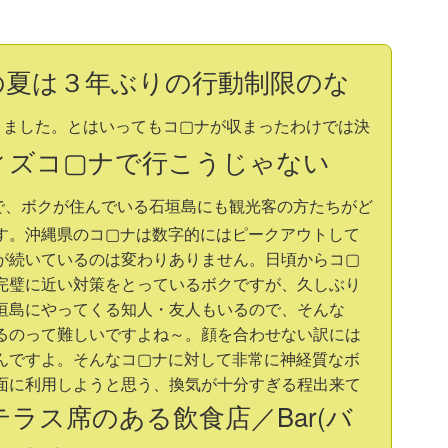
の夏は３年ぶりの行動制限のな
りました。とはいってもコ▢ナが収まったわけでは決
ィズコ▢ナで行こうじゃない
で、ボクが住んでいる石垣島にも観光客の方たちがど
す。沖縄県のコ▢ナは数字的にはピークアウトして
が続いているのは変わりありません。日頃からコ▢
完璧に近い対策をとっているボクですが、久しぶり
垣島にやってくる知人・友人もいるので、そんな
るのって難しいですよね～。顔を合わせない訳には
んですよ。そんなコ▢ナに対して非常に神経質なボ
面に利用しようと思う、換気が十分すぎる程出来て
ラス席のある飲食店／Bar(バ