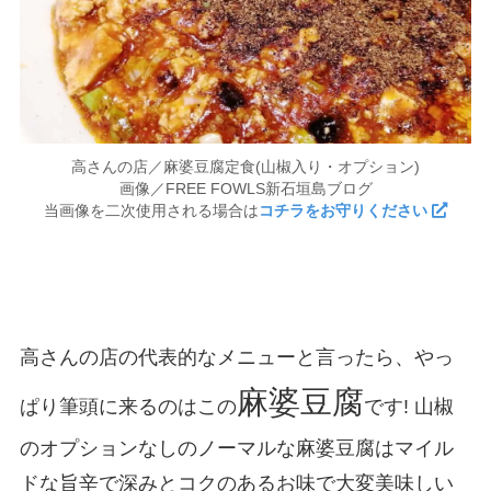
高さんの店／麻婆豆腐定食(山椒入り・オプション)
画像／FREE FOWLS新石垣島ブログ
当画像を二次使用される場合は
コチラをお守りください
高さんの店の代表的なメニューと言ったら、やっ
麻婆豆腐
ぱり筆頭に来るのはこの
です! 山椒
のオプションなしのノーマルな麻婆豆腐はマイル
ドな旨辛で深みとコクのあるお味で大変美味しい