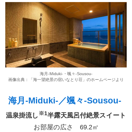
海月-Miduki-・颯々-Sousou-
画像出典：「海一望絶景の宿いなとり荘」のホームページより
海月-Miduki-／颯々-Sousou-
※1
温泉掛流し
半露天風呂付絶景スイート
お部屋の広さ 69.2㎡