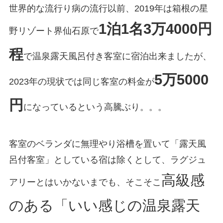
世界的な流行り病の流行以前、2019年は箱根の星
1泊1名3万4000円
野リゾート界仙石原で
程
で温泉露天風呂付き客室に宿泊出来ましたが、
5万5000
2023年の現状では同じ客室の料金が
円
になっているという高騰ぶり。。。
客室のベランダに無理やり浴槽を置いて「露天風
呂付客室」としている宿は除くとして、ラグジュ
高級感
アリーとはいかないまでも、そこそこ
のある「いい感じの温泉露天