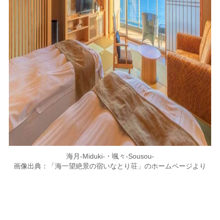
海月-Miduki-・颯々-Sousou-
画像出典：「海一望絶景の宿いなとり荘」のホームページより