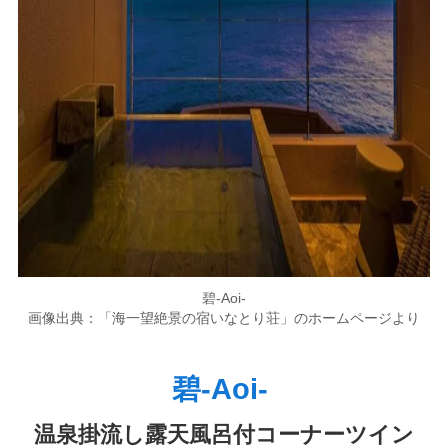
碧-Aoi-
画像出典：「海一望絶景の宿いなとり荘」のホームページより
碧-Aoi-
温泉掛流し露天風呂付コーナーツイン