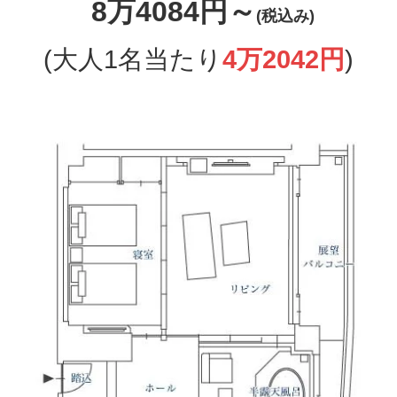
8万4084円～
(税込み)
(大人1名当たり
4万2042円
)