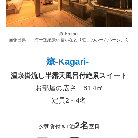
燎-Kagari-
画像出典：「海一望絶景の宿いなとり荘」のホームページより
燎-Kagari-
温泉掛流し半露天風呂付絶景スイート
お部屋の広さ 81.4㎡
定員2～4名
2名
夕朝食付き1泊
室料