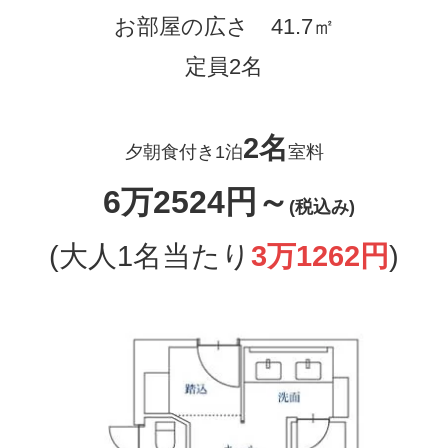
お部屋の広さ 41.7㎡
定員2名
2名
夕朝食付き1泊
室料
6万2524円～
(税込み)
(大人1名当たり
3万1262円
)