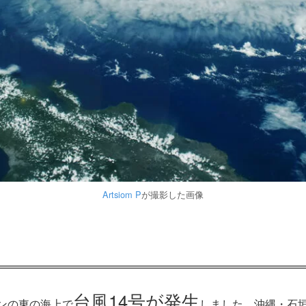
Artsiom P
が撮影した画像
台風14号が発生
ピンの東の海上で
しました。沖縄・石