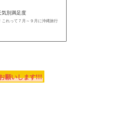
天気別満足度
台風発生!! これって７月～９月に沖縄旅行
願いします!!!