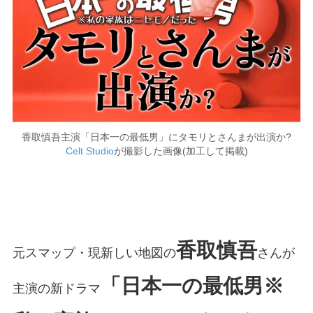
香取慎吾主演「日本一の最低男」にタモリとさんまが出演か?
Celt Studio
が撮影した画像(加工して掲載)
香取慎吾
元スマップ・現新しい地図の
さんが
「日本一の最低男※
主演の新ドラマ