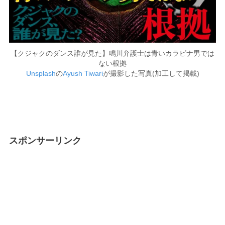
【クジャクのダンス誰が見た】鳴川弁護士は青いカラビナ男では
ない根拠
Unsplash
の
Ayush Tiwari
が撮影した写真(加工して掲載)
スポンサーリンク