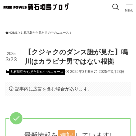
MENU
FR
HOME
6.石垣島から見た世の中のニュース
【クジャクのダンス誰が見た】鳴
2025
3/23
川はカラビナ男ではない根拠
2025年3月9日
2025年3月23日
6.石垣島から見た世の中のニュース
記事内に広告を含む場合があります。
最新情報を
追記
しています!