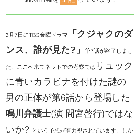
「クジャクのダ
3月7日にTBS金曜ドラマ
ンス、誰が見た?」
第7話が終了しまし
リュック
た。ここへ来てネットでの考察では
に青いカラビナを付けた謎の
男の正体が第6話から登場した
鳴川弁護士
(演 間宮啓行)ではな
いか?
という予想が有力視されています。しか