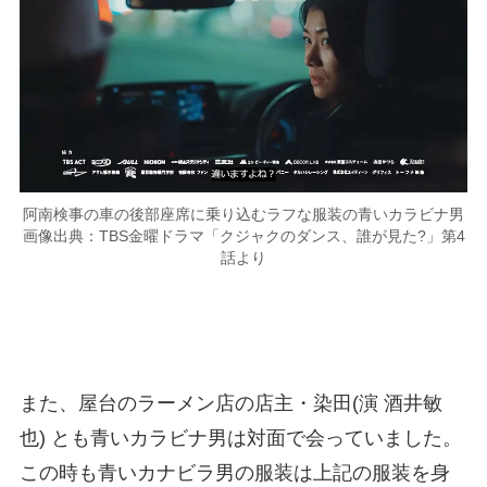
阿南検事の車の後部座席に乗り込むラフな服装の青いカラビナ男
画像出典：TBS金曜ドラマ「クジャクのダンス、誰が見た?」第4
話より
また、屋台のラーメン店の店主・染田(演 酒井敏
也) とも青いカラビナ男は対面で会っていました。
この時も青いカナビラ男の服装は上記の服装を身