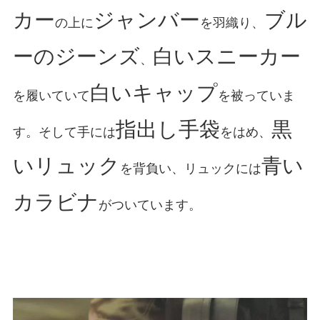
カー
ジャンバー
ブル
の上に
を羽織り、
ーのジーンズ
白いスニーカー
、
白いキャップ
を履いていて
を被っていま
指出し手袋
黒
す。そして手には
をはめ、
いリュック
青い
を背負い、リュックには
カラビナ
がついています。