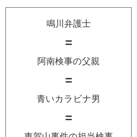
鳴川弁護士
=
阿南検事の父親
=
青いカラビナ男
=
東賀山事件の担当検事