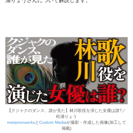
浦りょうさんについて解説します。
【クジャクのダンス、誰が見た】林川歌役を演じた女優は誰?／
松浦りょう
metamorworks
と
Custom Media
が撮影・作成した画像(加工して
掲載)