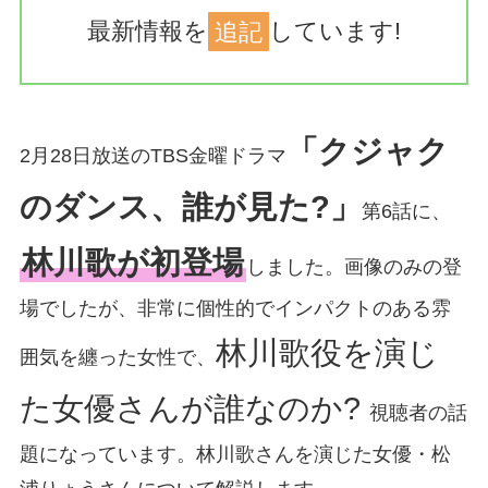
最新情報を
追記
しています!
「クジャク
2月28日放送のTBS金曜ドラマ
のダンス、誰が見た?」
第6話に、
林川歌が初登場
しました。画像のみの登
場でしたが、非常に個性的でインパクトのある雰
林川歌役を演じ
囲気を纏った女性で、
た女優さんが誰なのか?
視聴者の話
題になっています。林川歌さんを演じた女優・松