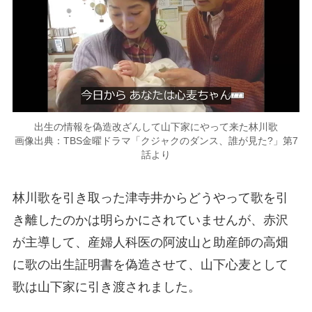
出生の情報を偽造改ざんして山下家にやって来た林川歌
画像出典：TBS金曜ドラマ「クジャクのダンス、誰が見た?」第7
話より
林川歌を引き取った津寺井からどうやって歌を引
き離したのかは明らかにされていませんが、赤沢
が主導して、産婦人科医の阿波山と助産師の高畑
に歌の出生証明書を偽造させて、山下心麦として
歌は山下家に引き渡されました。