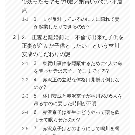
で残ったモヤモヤ9選／納得いかない矛盾
点
1. 夫が反対しているのに夫に隠れて妻
が起業したりできるのか?
2. 正妻と離婚前に「不倫で出来た子供を
正妻が産んだ子供としたい」という林川
安成のこだわりの謎
3. 東賀山事件を隠蔽するために4人の命
を奪った赤沢京子、そこまでする?
4. 赤沢正の立派な体格は見掛け倒しな
のか?
5. 林川安成と赤沢京子が林川家の5人を
吊るすのに要した時間が不明
6. 赤沢京子は春生にどうやって薬を飲
ませて眠らせたのか?
7. 赤沢京子はどのようにして鳴川を脅