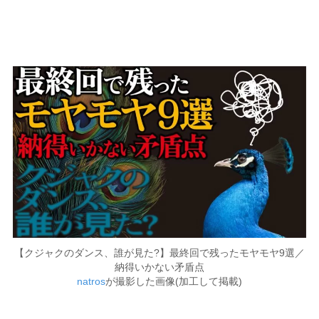
【クジャクのダンス、誰が見た?】最終回で残ったモヤモヤ9選／
納得いかない矛盾点
natros
が撮影した画像(加工して掲載)