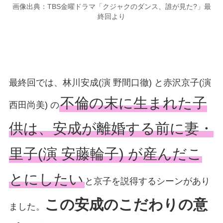
画像出典：TBS金曜ドラマ「クジャクのダンス、誰が見た?」最
終回より
最終回では、林川安成(演 野間口徹) と赤沢京子(演
不倫の末に生まれた子
西田尚美) の
供は、安成が離婚する前に妻・
里子(演 安藤輪子) が産んだこ
とにしたい
と京子を説得するシーンがあり
この安成のこだわりの意
ました。