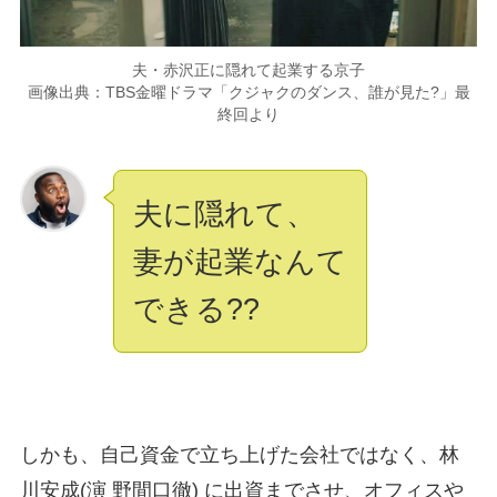
夫・赤沢正に隠れて起業する京子
画像出典：TBS金曜ドラマ「クジャクのダンス、誰が見た?」最
終回より
夫に隠れて、
妻が起業なんて
できる??
しかも、自己資金で立ち上げた会社ではなく、林
川安成(演 野間口徹) に出資までさせ、オフィスや