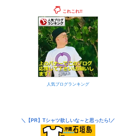
これこれ!!
人気ブログランキング
＼
【PR】
Tシャツ欲しいな～と思ったら!／