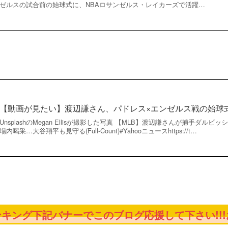
ゼルスの試合前の始球式に、NBAロサンゼルス・レイカーズで活躍…
【動画が見たい】渡辺謙さん、パドレス×エンゼルス戦の始球式
UnsplashのMegan Ellisが撮影した写真 【MLB】渡辺謙さんが捕手ダ
場内喝采…大谷翔平も見守る(Full-Count)#Yahooニュースhttps://t…
キング下記バナーでこのブログ応援して下さい!!!お