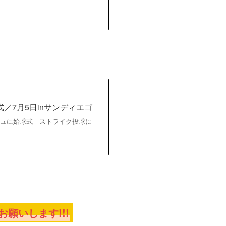
／7月5日inサンディエゴ
ルビッシュに始球式 ストライク投球に
願いします!!!