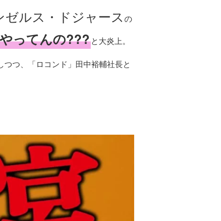
ンゼルス・ドジャース
の
やってんの???
と大炎上。
しつつ、「ロコンド」田中裕輔社長と