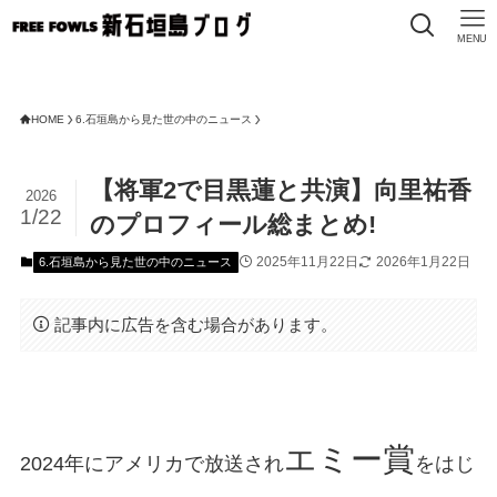
MENU
F
HOME
6.石垣島から見た世の中のニュース
【将軍2で目黒蓮と共演】向里祐香
2026
1/22
のプロフィール総まとめ!
2025年11月22日
2026年1月22日
6.石垣島から見た世の中のニュース
記事内に広告を含む場合があります。
エミー賞
2024年にアメリカで放送され
をはじ