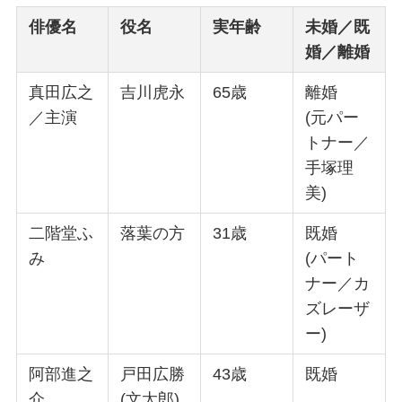
俳優名
役名
実年齢
未婚／既
婚／離婚
真田広之
吉川虎永
65歳
離婚
／主演
(元パー
トナー／
手塚理
美)
二階堂ふ
落葉の方
31歳
既婚
み
(パート
ナー／カ
ズレーザ
ー)
阿部進之
戸田広勝
43歳
既婚
介
(文太郎)