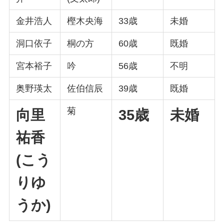
金井浩人
樫木央海
33歳
未婚
洞口依子
桐の方
60歳
既婚
宮本裕子
吟
56歳
不明
奥野瑛太
佐伯信辰
39歳
既婚
菊
向里
35歳
未婚
祐香
(こう
りゆ
うか)