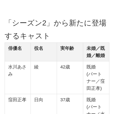
「シーズン2」から新たに登場
するキャスト
俳優名
役名
実年齢
未婚／既
婚／離婚
水川あさ
綾
42歳
既婚
み
(パート
ナー／窪
田正孝)
窪田正孝
日向
37歳
既婚
(パート