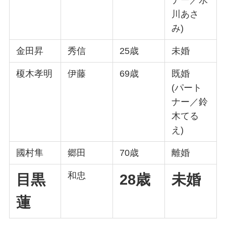
ナー／水
川あさ
み)
金田昇
秀信
25歳
未婚
榎木孝明
伊藤
69歳
既婚
(パート
ナー／鈴
木てる
え)
國村隼
郷田
70歳
離婚
和忠
目黒
28歳
未婚
蓮