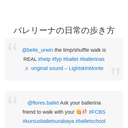
バレリーナの日常の歩き方
@belle_urwin
the limp/shuffle walk is
REAL
#help
#fyp
#ballet
#ballerinas
♬ original sound – LightskinMonte
@flores.ballet
Ask your ballerina
friend to walk with you!
#FCBS
#kursusballetsurabaya
#balletschool