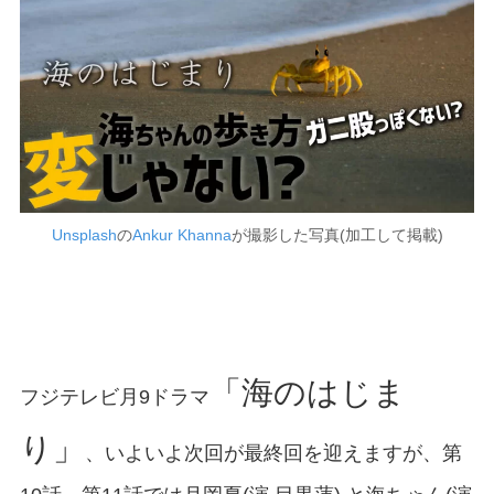
Unsplash
の
Ankur Khanna
が撮影した写真(加工して掲載)
「海のはじま
フジテレビ月9ドラマ
り」
、いよいよ次回が最終回を迎えますが、第