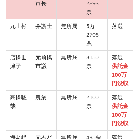
市長
2893
票
丸山彬
弁護士
無所属
5万
落選
2706
票
店橋世
元前橋
無所属
8150
落選
津子
市議
票
供託金
100万
円没収
高橋聡
農業
無所属
2100
落選
哉
票
供託金
100万
円没収
海老根
元みど
無所属
495票
落選