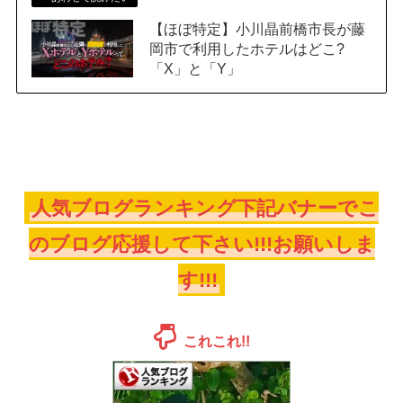
【ほぼ特定】小川晶前橋市長が藤
岡市で利用したホテルはどこ?
「X」と「Y」
人気ブログランキング下記バナーでこ
のブログ応援して下さい!!!お願いしま
す!!!
これこれ!!