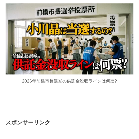
2026年前橋市長選挙の供託金没収ラインは何票?
スポンサーリンク