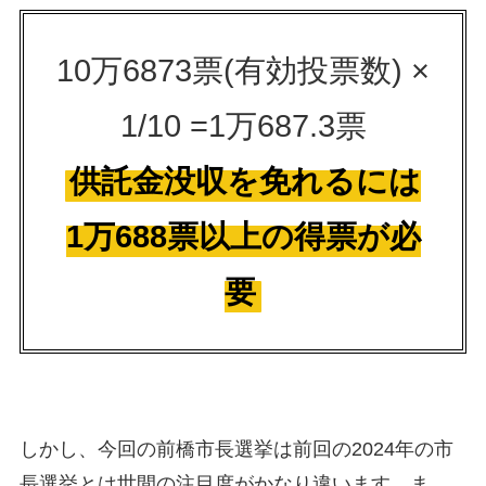
10万6873票(有効投票数) ×
1/10 =1万687.3票
供託金没収を免れるには
1万688票以上の得票が必
要
しかし、今回の前橋市長選挙は前回の2024年の市
長選挙とは世間の注目度がかなり違います。ま