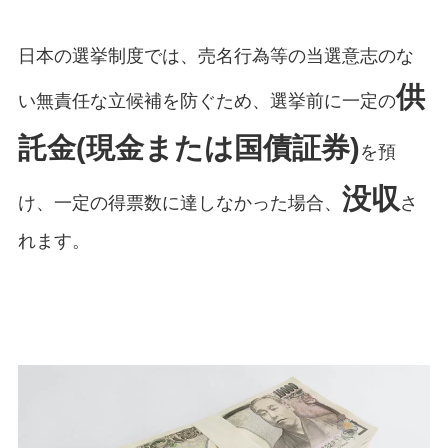
日本の選挙制度では、売名行為等の当選意志のな
供
い無責任な立候補を防ぐため、選挙前に一定の
託金(現金または国債証券)
を預
没収
け、一定の得票数に達しなかった場合、
さ
れます。