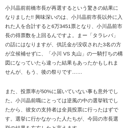
小川晶前前橋市長が再選するという驚きの結果に
なりました!! 興味深いのは、小川晶前市長以外に入
れた人を合計すると6万3451票となり、小川晶前市
長の得票数を上回るんですよ。まー「タラレバ」
の話にはなりますが、供託金が没収された3名の方
が立候補せずに、「小川 VS 丸山」の一騎打ちの構
図になっていたら違った結果もあったかもしれま
せんが、もう、後の祭りです……
また、投票率が50%に届いていない事も意外でし
た。小川晶前職にとっては逆風の中の選挙戦でし
たから、彼女の支持者は全員投票に行ったはずで
す。選挙に行かなかった人たちが、今回の市長選
挙の結果を左右したと言えます。