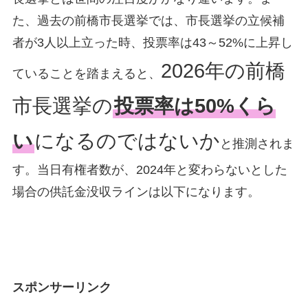
た、過去の前橋市長選挙では、市長選挙の立候補
者が3人以上立った時、投票率は43～52%に上昇し
2026年の前橋
ていることを踏まえると、
市長選挙の
投票率は50%くら
い
になるのではないか
と推測されま
す。当日有権者数が、2024年と変わらないとした
場合の供託金没収ラインは以下になります。
スポンサーリンク