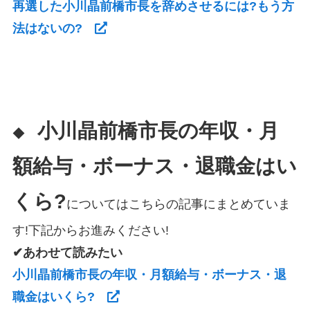
再選した小川晶前橋市長を辞めさせるには?もう方
法はないの?
小川晶前橋市長の年収・月
◆
額給与・ボーナス・退職金はい
くら?
についてはこちらの記事にまとめていま
す!下記からお進みください!
✔あわせて読みたい
小川晶前橋市長の年収・月額給与・ボーナス・退
職金はいくら?