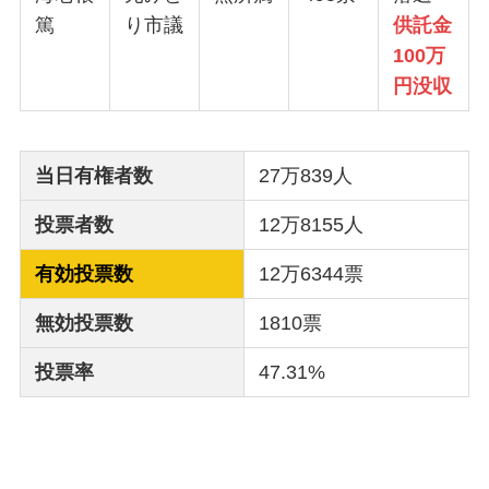
篤
り市議
供託金
100万
円没収
当日有権者数
27万839人
投票者数
12万8155人
有効投票数
12万6344票
無効投票数
1810票
投票率
47.31%