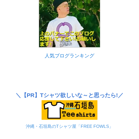
人気ブログランキング
＼
【PR】
Tシャツ欲しいな～と思ったら!／
沖縄・石垣島のTシャツ屋「FREE FOWLS」