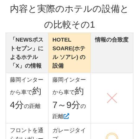
内容と実際のホテルの設備と
の比較その1
「NEWSポス
HOTEL
情報の合致度
トセブン」に
SOARE(ホテ
よるホテル
ル
ソアレ) の
「X」の情報
設備
藤岡インター
藤岡インター
約
約
から車で
から車で
4分
7～9分
の距離
の
距離
フロントを通
ガレージタイ
らないガレー
プ