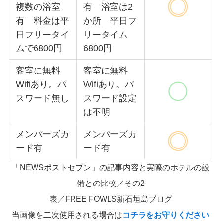
複数の浴室
有 浴室は2
有 料金は平
か所 平日フ
日フリータイ
リータイム
ムで6800円
6800円
客室に無料
客室に無料
Wifiあり。パ
Wifiあり。パ
スワード無し
スワード設定
は不明
メンバーズカ
メンバーズカ
ード有
ード有
「NEWSポストセブン」の記事内容と実際のホテルの設
備との比較／その2
表／FREE FOWLS新石垣島ブログ
当画像を二次使用される場合は
コチラをお守りください