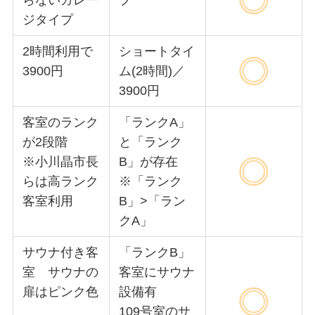
ジタイプ
2時間利用で
ショートタイ
3900円
ム(2時間)／
3900円
客室のランク
「ランクA」
が2段階
と「ランク
※小川晶市長
B」が存在
らは高ランク
※「ランク
客室利用
B」>「ラン
クA」
サウナ付き客
「ランクB」
室 サウナの
客室にサウナ
扉はピンク色
設備有
109号室のサ