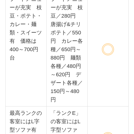
ーが充実 枝
ーが充実 枝
豆・ポテト・
豆／280円
カレー・麺
唐揚げ&チリ
類・スイーツ
ポテト／550
有 価格は
円 カレー各
400～700円
種／650円～
台
880円 麺類
各種／480円
～620円 デ
ザート各種／
150円～480
円
最高ランクの
「ランクE」
客室にはL字
の客室にはL
型ソファ有
字型ソファ