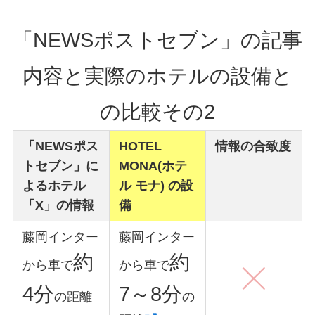
「NEWSポストセブン」の記事
内容と実際のホテルの設備と
の比較その2
「NEWSポス
HOTEL
情報の合致度
トセブン」に
MONA(ホテ
よるホテル
ル モナ) の設
「X」の情報
備
藤岡インター
藤岡インター
約
約
から車で
から車で
4分
7～8分
の距離
の