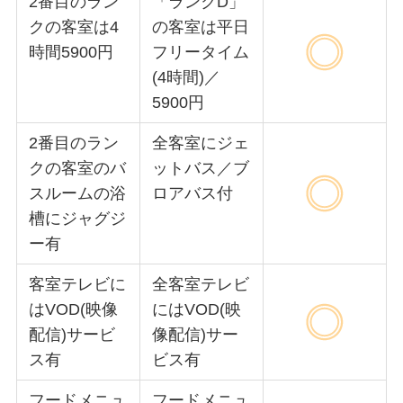
2番目のラン
「ランクD」
クの客室は4
の客室は平日
時間5900円
フリータイム
(4時間)／
5900円
2番目のラン
全客室にジェ
クの客室のバ
ットバス／ブ
スルームの浴
ロアバス付
槽にジャグジ
ー有
客室テレビに
全客室テレビ
はVOD(映像
にはVOD(映
配信)サービ
像配信)サー
ス有
ビス有
フードメニュ
フードメニュ