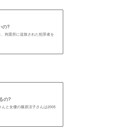
いの?
」は、拘置所に送致された犯罪者を
るの?
 さんと女優の篠原涼子さんは2005