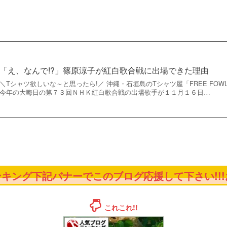
「え、なんで!?」篠原涼子が紅白歌合戦に出場できた理由
＼Tシャツ欲しいな～と思ったら!／ 沖縄・石垣島のTシャツ屋「FREE FOWLS」 Phot
今年の大晦日の第７３回ＮＨＫ紅白歌合戦の出場歌手が１１月１６日…
キング下記バナーでこのブログ応援して下さい!!!お
これこれ!!