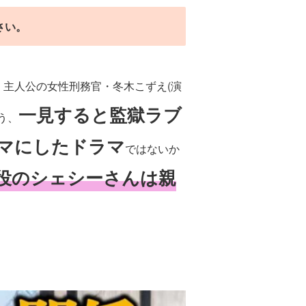
さい。
、主人公の女性刑務官・冬木こずえ(演
一見すると監獄ラブ
う、
マにしたドラマ
ではないか
役のシェシーさんは親