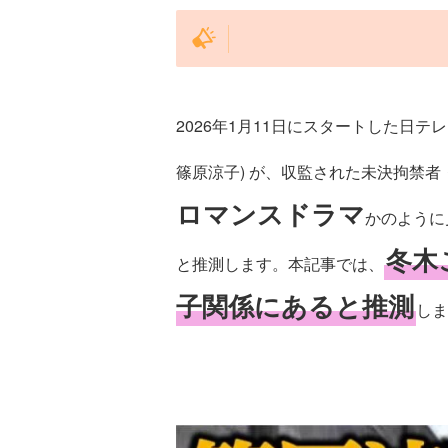
2026年1月11日にスタートした日テ
篠原涼子) が、収監された未決拘禁者
ロマンスドラマ
かのように
冬木
と推測します。本記事では、
子関係にあると推測
しま