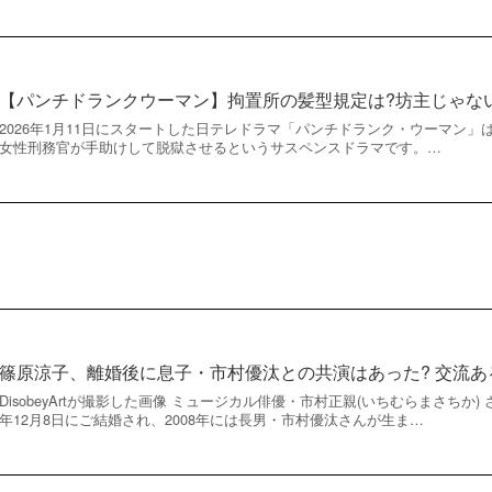
【パンチドランクウーマン】拘置所の髪型規定は?坊主じゃな
2026年1月11日にスタートした日テレドラマ「パンチドランク・ウーマン
女性刑務官が手助けして脱獄させるというサスペンスドラマです。…
篠原涼子、離婚後に息子・市村優汰との共演はあった? 交流あ
DisobeyArtが撮影した画像 ミュージカル俳優・市村正親(いちむらまさちか)
年12月8日にご結婚され、2008年には長男・市村優汰さんが生ま…