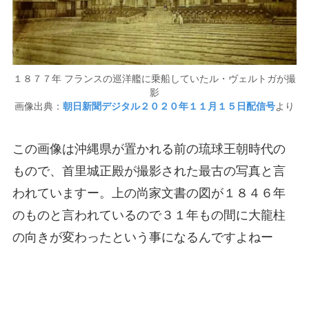
１８７７年 フランスの巡洋艦に乗船していたル・ヴェルトガが撮
影
画像出典：
朝日新聞デジタル２０２０年１１月１５日配信号
より
この画像は沖縄県が置かれる前の琉球王朝時代の
もので、首里城正殿が撮影された最古の写真と言
われていますー。上の尚家文書の図が１８４６年
のものと言われているので３１年もの間に大龍柱
の向きが変わったという事になるんですよねー