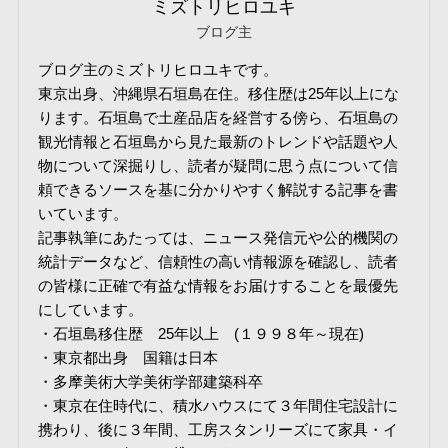
ミズトリヒロユキ
ブログ主
ブログ主のミズトリヒロユキです。
東京出身、沖縄県石垣島在住。移住歴は25年以上にな
ります。石垣島で土産品店を経営する傍ら、石垣島の
観光情報と石垣島から見た最新のトレンドや話題や人
物について深掘りし、読者が疑問に思う点について信
頼できるソースを基に分かりやすく解説する記事を書
いています。
記事執筆にあたっては、ニュース発信元や公的機関の
統計データなど、信頼性の高い情報源を確認し、読者
の皆様に正確で有益な情報をお届けすることを最優先
にしています。
・石垣島移住歴 25年以上 (１９９８年～現在)
・東京都出身 国籍は日本
・多摩美術大学美術学部建築科卒
・東京在住時代に、積水ハウスにて３年間住宅設計に
携わり、後に３年間、工房スタンリーズにて家具・イ