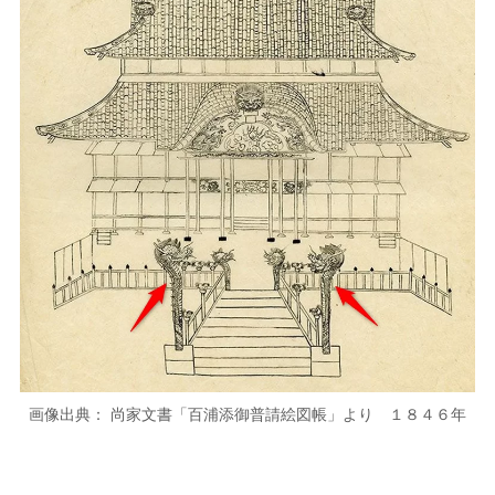
画像出典： 尚家文書「百浦添御普請絵図帳」より １８４６年