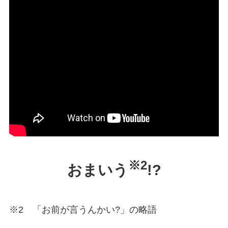
※2
おまいう
!?
※2 「お前が言うんかい?」の略語