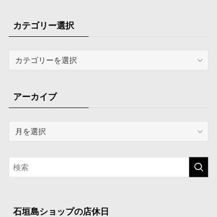
カテゴリー選択
カ
テ
ゴ
リ
アーカイブ
ー
選
ア
択
ー
カ
イ
ブ
石垣島ショップの店休日