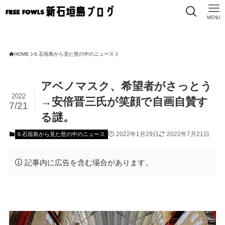
MENU
F
HOME
6.石垣島から見た世の中のニュース
アベノマスク、希望者がさっとう
2022
→安倍晋三氏が笑顔で自画自賛す
7/21
る謎。
2022年1月29日
2022年7月21日
6.石垣島から見た世の中のニュース
記事内に広告を含む場合があります。