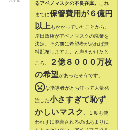
ブログ主
るアベノマスクの不良在庫。
これ
保管費用が６億円
までに
以上
もかかっていたことから、
岸田政権がアベノマスクの廃棄を
決定。その前に希望者があれば無
料配布しますよ、と声をかけたと
２億８０００万枚
ころ、
の希望
があったそうです。
な指導者がとち狂って大量発
小さすぎて恥ず
注した
かしいマスク
、１度も使
われずに廃棄されるのはあまりに
ももったいない、アベノマスクを