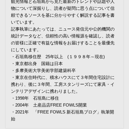
観光情報と石垣島から見た最新のトレンドや話題や人
物について深掘りし、読者が疑問に思う点について信
頼できるソースを基に分かりやすく解説する記事を書
いています。
記事執筆にあたっては、ニュース発信元や公的機関の
統計データなど、信頼性の高い情報源を確認し、読者
の皆様に正確で有益な情報をお届けすることを最優先
にしています。
・石垣島移住歴 25年以上 (１９９８年～現在)
・東京都出身 国籍は日本
・多摩美術大学美術学部建築科卒
・東京在住時代に、積水ハウスにて３年間住宅設計に
携わり、後に３年間、工房スタンリーズにて家具・イ
ンテリアデザインに携わりました。
・1998年 石垣島に移住
・2004年 土産品店FREE FOWLS開業
・2021年 「FREE FOWLS 新石垣島ブログ」執筆開
始