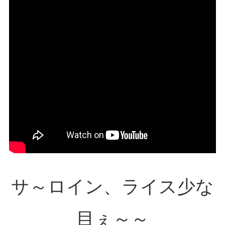
サ～ロイン、ライス少な
目ぇ～～