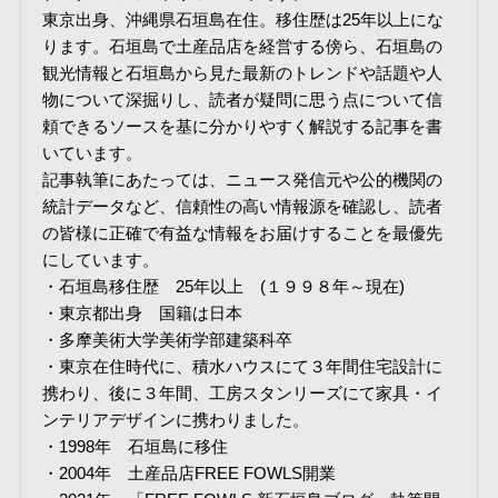
東京出身、沖縄県石垣島在住。移住歴は25年以上にな
ります。石垣島で土産品店を経営する傍ら、石垣島の
観光情報と石垣島から見た最新のトレンドや話題や人
物について深掘りし、読者が疑問に思う点について信
頼できるソースを基に分かりやすく解説する記事を書
いています。
記事執筆にあたっては、ニュース発信元や公的機関の
統計データなど、信頼性の高い情報源を確認し、読者
の皆様に正確で有益な情報をお届けすることを最優先
にしています。
・石垣島移住歴 25年以上 (１９９８年～現在)
・東京都出身 国籍は日本
・多摩美術大学美術学部建築科卒
・東京在住時代に、積水ハウスにて３年間住宅設計に
携わり、後に３年間、工房スタンリーズにて家具・イ
ンテリアデザインに携わりました。
・1998年 石垣島に移住
・2004年 土産品店FREE FOWLS開業