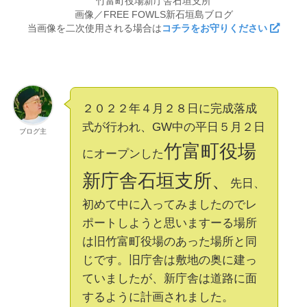
竹富町役場新庁舎石垣支所
画像／FREE FOWLS新石垣島ブログ
当画像を二次使用される場合は
コチラをお守りください
２０２２年４月２８日に完成落成
式が行われ、GW中の平日５月２日
ブログ主
竹富町役場
にオープンした
新庁舎石垣支所、
先日、
初めて中に入ってみましたのでレ
ポートしようと思いますーる場所
は旧竹富町役場のあった場所と同
じです。旧庁舎は敷地の奥に建っ
ていましたが、新庁舎は道路に面
するように計画されました。