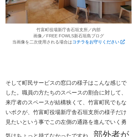
竹富町役場新庁舎石垣支所／内部
画像／FREE FOWLS新石垣島ブログ
当画像を二次使用される場合は
コチラをお守りください
そして町民サービスの窓口の様子はこんな感じで
した。職員の方たちのスペースの割合に対して、
来庁者のスペースが結構狭くて、竹富町民でもな
いボクが、竹富町役場新庁舎石垣支所の様子だけ
見たいという事でこの左側の通路を進んでいく勇
部外者が
気はちょっと持てなかったですね。