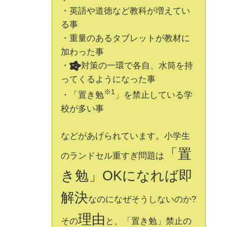
・英語や道徳など教科が増えてい
る事
・重量のあるタブレットが教材に
加わった事
・
対策の一環で各自、水筒を持
ってくるようになった事
※1
・「置き勉
」を禁止している学
校が多い事
などがあげられています。小学生
「置
のランドセル重すぎ問題は
き勉」OKになれば即
解決
なのになぜそうしないのか?
理由
その
と、「置き勉」禁止の