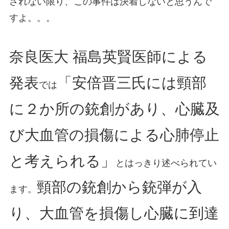
されない限り、この事件は決着しないと思うんで
すよ。。。
奈良医大 福島英賢医師による
発表
「安倍晋三氏には頸部
では
に２か所の銃創があり、心臓及
び大血管の損傷による心肺停止
と考えられる」
とはっきり述べられてい
頸部の銃創から銃弾が入
ます。
り、大血管を損傷し心臓に到達