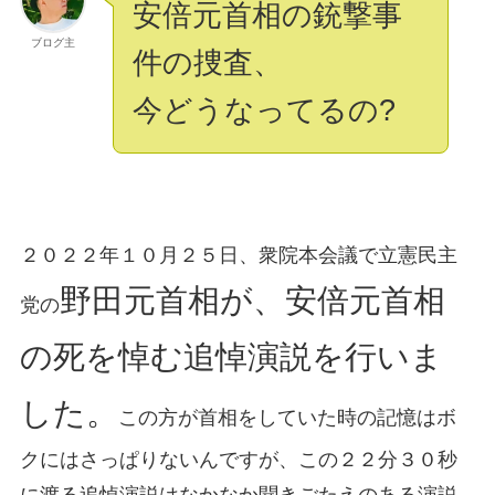
安倍元首相の銃撃事
ブログ主
件の捜査、
今どうなってるの?
２０２２年１０月２５日、衆院本会議で立憲民主
野田元首相が、安倍元首相
党の
の死を悼む追悼演説を行いま
した。
この方が首相をしていた時の記憶はボ
クにはさっぱりないんですが、この２２分３０秒
に渡る追悼演説はなかなか聞きごたえのある演説