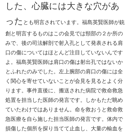
した、心臓には大きな穴があ
った
とも明言されています。福島英賢医師が銃
創と明言するものはこの会見では頸部の２か所の
みで、後の司法解剖で射入孔として発表される肩
口の傷についてはほとんど注目していないんです
よ。福島英賢医師は肩口の傷は射出孔ではないか
とふれたのみでした。左上腕部の肩口の傷には全
く関心を寄せていないことが会見を見るとよく分
ります。事件直後に、搬送された病院で救命救急
処置を担当した医師の発言です。しかもただ眺め
ていたわけではありません。命を救おうと救命救
急医療を自ら施した担当医師の発言です。体内で
損傷した個所を探り当てて止血し、大量の輸血を