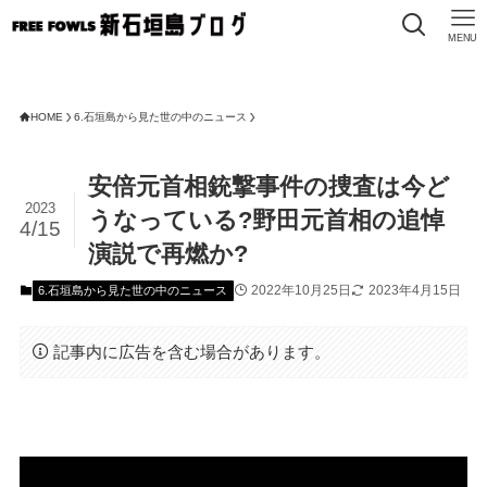
MENU
FRE
HOME
6.石垣島から見た世の中のニュース
安倍元首相銃撃事件の捜査は今ど
2023
うなっている?野田元首相の追悼
4/15
演説で再燃か?
2022年10月25日
2023年4月15日
6.石垣島から見た世の中のニュース
記事内に広告を含む場合があります。