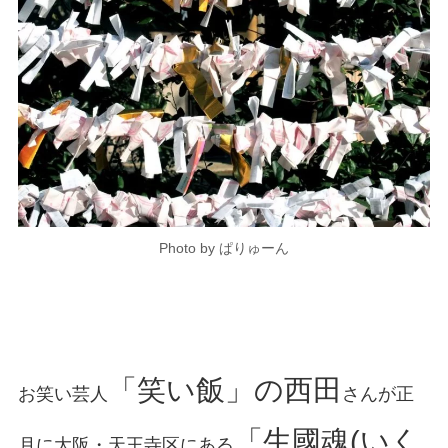
Photo by ぱりゅーん
「笑い飯」の西田
お笑い芸人
さんが正
「生國魂(いく
月に大阪・天王寺区にある